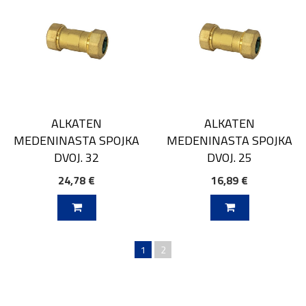
ALKATEN
ALKATEN
MEDENINASTA SPOJKA
MEDENINASTA SPOJKA
DVOJ. 32
DVOJ. 25
24,78 €
16,89 €
V KOŠARICO
DODAJ V KOŠARICO
1
2