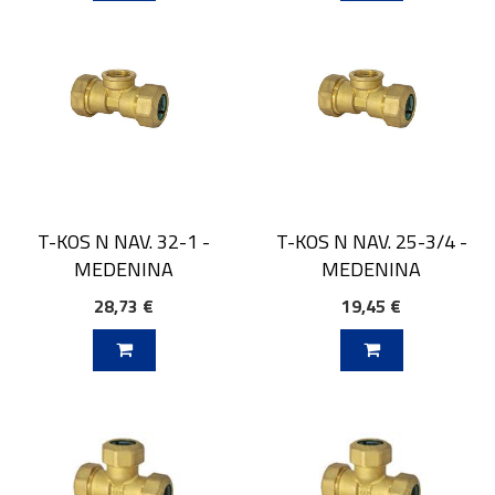
T-KOS N NAV. 32-1 -
T-KOS N NAV. 25-3/4 -
MEDENINA
MEDENINA
28,73 €
19,45 €
V KOŠARICO
DODAJ V KOŠARICO