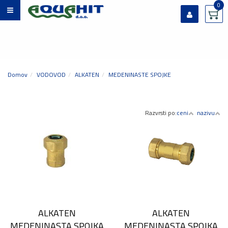
0
Prijavi se
Registriraj se
Ste pozabili geslo?
Domov
VODOVOD
ALKATEN
MEDENINASTE SPOJKE
Razvrsti po:
ceni
nazivu
ALKATEN
ALKATEN
MEDENINASTA SPOJKA
MEDENINASTA SPOJKA