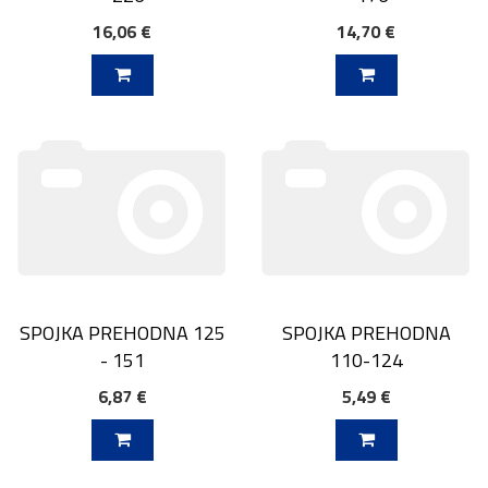
16,06 €
14,70 €
V KOŠARICO
DODAJ V KOŠARICO
SPOJKA PREHODNA 125
SPOJKA PREHODNA
- 151
110-124
6,87 €
5,49 €
V KOŠARICO
DODAJ V KOŠARICO