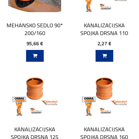
MEHANSKO SEDLO 90*
KANALIZACIJSKA
200/160
SPOJKA DRSNA 110
95,66 €
2,27 €
V KOŠARICO
DODAJ V KOŠARICO
KANALIZACIJSKA
KANALIZACIJSKA
SPOJKA DRSNA 125
SPOJKA DRSNA 160