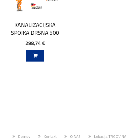
KANALIZACIJSKA
SPOJKA DRSNA 500
298,74 €
V KOŠARICO
Domov
Kontakt
O NAS
Lokacija TRGOVINA