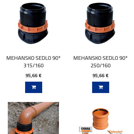
MEHANSKO SEDLO 90*
MEHANSKO SEDLO 90*
315/160
250/160
95,66 €
95,66 €
V KOŠARICO
DODAJ V KOŠARICO