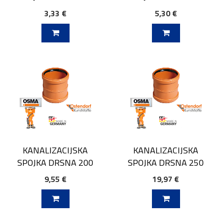
3,33 €
5,30 €
V KOŠARICO
DODAJ V KOŠARICO
KANALIZACIJSKA
KANALIZACIJSKA
SPOJKA DRSNA 200
SPOJKA DRSNA 250
9,55 €
19,97 €
V KOŠARICO
DODAJ V KOŠARICO