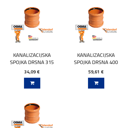
KANALIZACIJSKA
KANALIZACIJSKA
SPOJKA DRSNA 315
SPOJKA DRSNA 400
34,09 €
59,61 €
V KOŠARICO
DODAJ V KOŠARICO