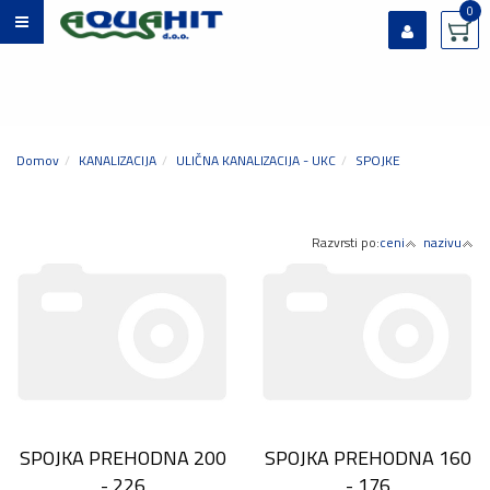
0
Prijavi se
Registriraj se
Ste pozabili geslo?
Domov
KANALIZACIJA
ULIČNA KANALIZACIJA - UKC
SPOJKE
Razvrsti po:
ceni
nazivu
SPOJKA PREHODNA 200
SPOJKA PREHODNA 160
- 226
- 176