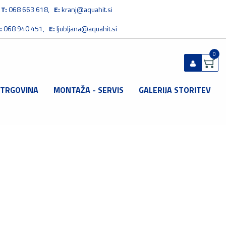
T:
068 663 618,
E:
kranj@aquahit.si
:
068 940 451,
E:
ljubljana@aquahit.si
0
 TRGOVINA
MONTAŽA - SERVIS
GALERIJA STORITEV
Prijavi se
Registriraj se
Ste pozabili geslo?