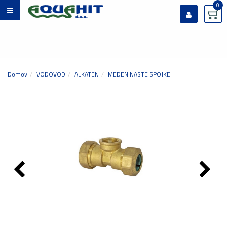
0
Prijavi se
Registriraj se
Ste pozabili geslo?
Domov
VODOVOD
ALKATEN
MEDENINASTE SPOJKE