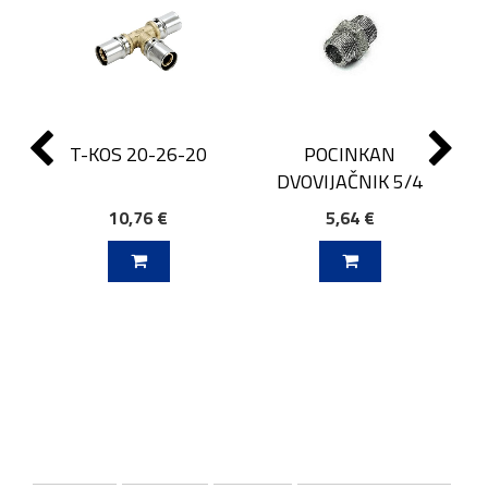
T-KOS 20-26-20
POCINKAN
DVOVIJAČNIK 5/4
10,76 €
5,64 €
J V KOŠARICO
DODAJ V KOŠARICO