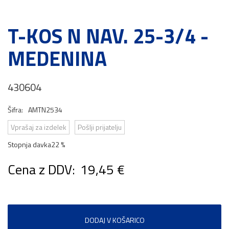
T-KOS N NAV. 25-3/4 -
MEDENINA
430604
Šifra:
AMTN2534
Vprašaj za izdelek
Pošlji prijatelju
Stopnja davka
22 %
Cena z DDV:
19,45 €
DODAJ V KOŠARICO