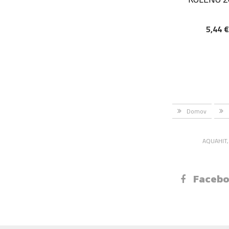
5,44 
DODAJ V KOŠAR
Domov
AQUAHIT, 
Faceb