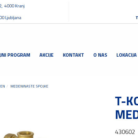
32, 4000 Kranj
00 Ljubljana
T
JNI PROGRAM
AKCIJE
KONTAKT
O NAS
LOKACIJA
TEN
MEDENINASTE SPOJKE
T-K
MED
430602