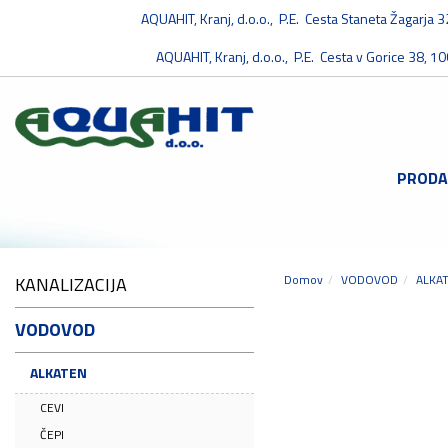
AQUAHIT, Kranj, d.o.o., P.E. Cesta Staneta Žagarja 
AQUAHIT, Kranj, d.o.o., P.E. Cesta v Gorice 38, 10
PRODA
Domov
VODOVOD
ALKA
KANALIZACIJA
VODOVOD
ALKATEN
CEVI
ČEPI