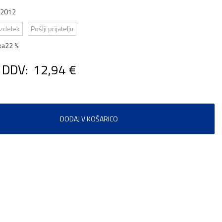
2012
izdelek
Pošlji prijatelju
ka
22 %
 DDV:
12,94 €
DODAJ V KOŠARICO