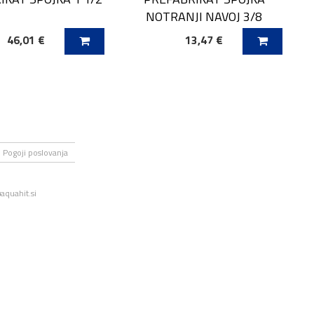
NOTRANJI NAVOJ 3/8
46,01 €
13,47 €
 V KOŠARICO
DODAJ V KOŠARICO
Pogoji poslovanja
aquahit.si