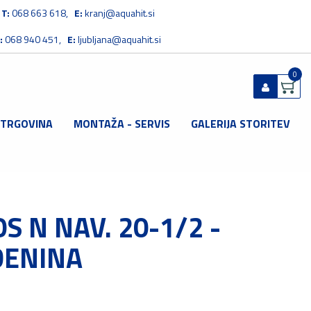
T:
068 663 618,
E:
kranj@aquahit.si
:
068 940 451,
E:
ljubljana@aquahit.si
0
 TRGOVINA
MONTAŽA - SERVIS
GALERIJA STORITEV
Prijavi se
Registriraj se
Ste pozabili geslo?
OS N NAV. 20-1/2 -
ENINA