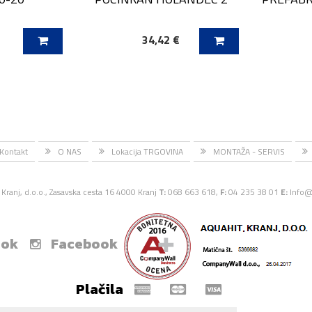
€
34,42 €
ICO
DODAJ V KOŠARICO
DODAJ
Kontakt
O NAS
Lokacija TRGOVINA
MONTAŽA - SERVIS
Kranj, d.o.o., Zasavska cesta 16 4000 Kranj
T:
068 663 618,
F:
04 235 38 01
E:
Info@
ook
Facebook
Plačila