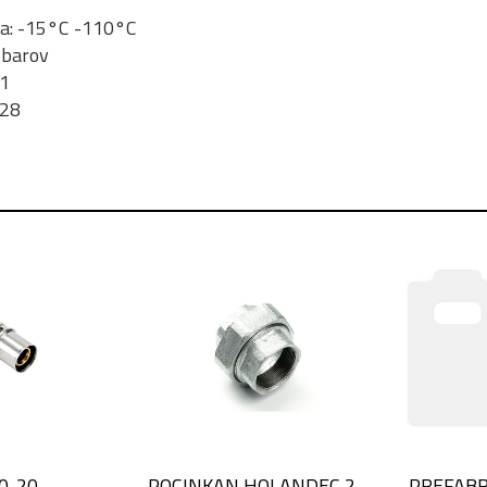
a: -15°C -110°C
 barov
/1
228
0-20
POCINKAN HOLANDEC 2
PREFABR