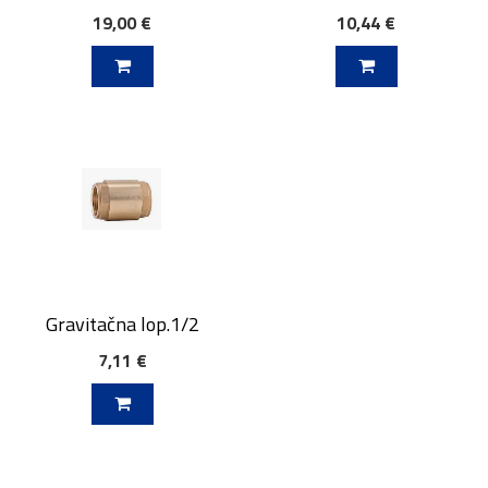
19,00 €
10,44 €
V KOŠARICO
DODAJ V KOŠARICO
Gravitačna lop.1/2
7,11 €
V KOŠARICO