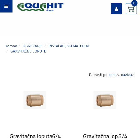
0
Prijavi se
Registriraj se
Ste pozabili geslo?
Domov
OGREVANJE
INSTALACIJSKI MATERIAL
GRAVITAČNE LOPUTE
Razvrsti po:
ceni
nazivu
Gravitačna loputa6/4
Gravitačna lop.3/4