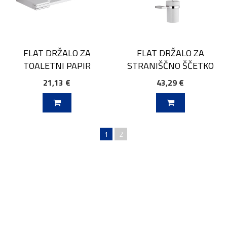
FLAT DRŽALO ZA
FLAT DRŽALO ZA
TOALETNI PAPIR
STRANIŠČNO ŠČETKO
21,13 €
43,29 €
V KOŠARICO
DODAJ V KOŠARICO
1
2