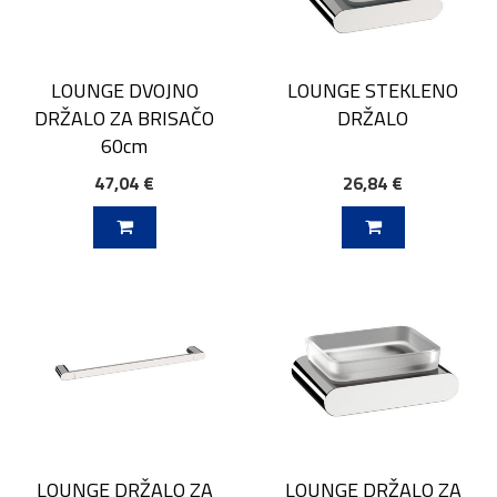
LOUNGE DVOJNO
LOUNGE STEKLENO
DRŽALO ZA BRISAČO
DRŽALO
60cm
47,04 €
26,84 €
V KOŠARICO
DODAJ V KOŠARICO
LOUNGE DRŽALO ZA
LOUNGE DRŽALO ZA