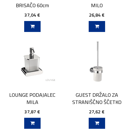
BRISAČO 60cm
MILO
37,04 €
26,84 €
V KOŠARICO
DODAJ V KOŠARICO
LOUNGE PODAJALEC
GUEST DRŽALO ZA
MILA
STRANIŠČNO ŠČETKO
37,87 €
27,62 €
V KOŠARICO
DODAJ V KOŠARICO