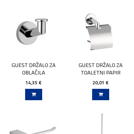
GUEST DRŽALO ZA
GUEST DRŽALO ZA
OBLAČILA
TOALETNI PAPIR
14,35 €
20,01 €
V KOŠARICO
DODAJ V KOŠARICO