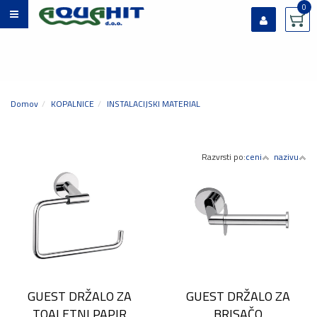
0
Prijavi se
Registriraj se
Ste pozabili geslo?
Domov
KOPALNICE
INSTALACIJSKI MATERIAL
Razvrsti po:
ceni
nazivu
GUEST DRŽALO ZA
GUEST DRŽALO ZA
TOALETNI PAPIR
BRISAČO