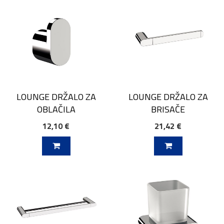
LOUNGE DRŽALO ZA
LOUNGE DRŽALO ZA
OBLAČILA
BRISAČE
12,10 €
21,42 €
V KOŠARICO
DODAJ V KOŠARICO