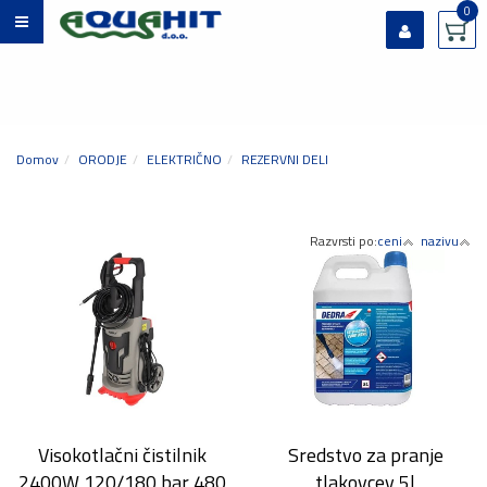
0
Prijavi se
Registriraj se
Ste pozabili geslo?
Domov
ORODJE
ELEKTRIČNO
REZERVNI DELI
Razvrsti po:
ceni
nazivu
Visokotlačni čistilnik
Sredstvo za pranje
2400W 120/180 bar 480
tlakovcev 5l