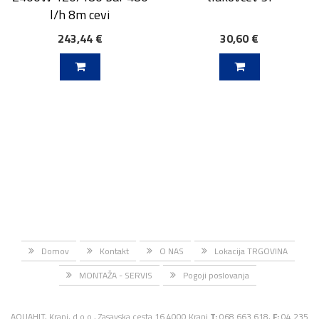
l/h 8m cevi
243,44 €
30,60 €
V KOŠARICO
DODAJ V KOŠARICO
Domov
Kontakt
O NAS
Lokacija TRGOVINA
MONTAŽA - SERVIS
Pogoji poslovanja
AQUAHIT, Kranj, d.o.o., Zasavska cesta 16 4000 Kranj
T:
068 663 618,
F:
04 235