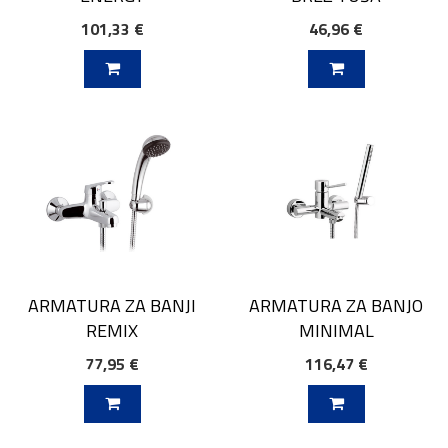
101,33 €
46,96 €
V KOŠARICO
DODAJ V KOŠARICO
ARMATURA ZA BANJI
ARMATURA ZA BANJO
REMIX
MINIMAL
77,95 €
116,47 €
V KOŠARICO
DODAJ V KOŠARICO