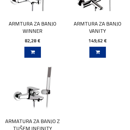
ARMTURA ZA BANJO
ARMTURA ZA BANJO
WINNER
VANITY
82,28 €
149,62 €
V KOŠARICO
DODAJ V KOŠARICO
ARMATURA ZA BANJO Z
TUŠEM INFINITY