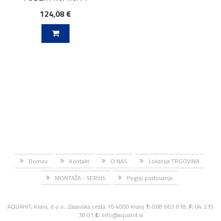
124,08 €
V KOŠARICO
Domov
Kontakt
O NAS
Lokacija TRGOVINA
MONTAŽA - SERVIS
Pogoji poslovanja
AQUAHIT, Kranj, d.o.o., Zasavska cesta 16 4000 Kranj
T:
068 663 618,
F:
04 235
38 01
E:
Info@aquahit.si