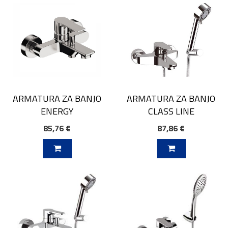
ARMATURA ZA BANJO
ARMATURA ZA BANJO
ENERGY
CLASS LINE
85,76 €
87,86 €
V KOŠARICO
DODAJ V KOŠARICO