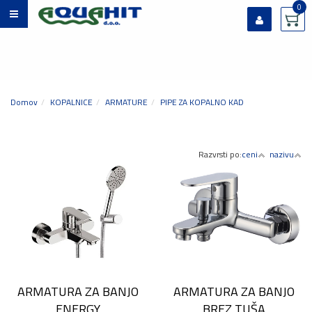
0
Prijavi se
Registriraj se
Ste pozabili geslo?
Domov
KOPALNICE
ARMATURE
PIPE ZA KOPALNO KAD
Razvrsti po:
ceni
nazivu
ARMATURA ZA BANJO
ARMATURA ZA BANJO
ENERGY
BREZ TUŠA