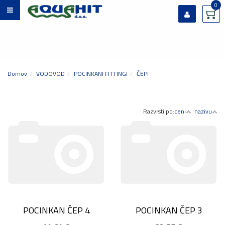
0
Prijavi se
Registriraj se
Ste pozabili geslo?
Domov
VODOVOD
POCINKANI FITTINGI
ČEPI
Razvrsti po:
ceni
nazivu
POCINKAN ČEP 4
POCINKAN ČEP 3