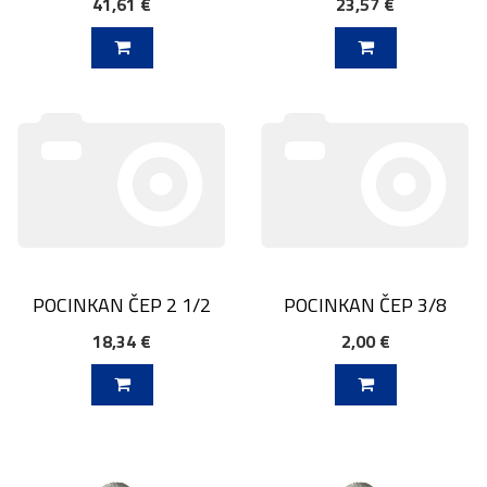
41,61 €
23,57 €
V KOŠARICO
DODAJ V KOŠARICO
POCINKAN ČEP 2 1/2
POCINKAN ČEP 3/8
18,34 €
2,00 €
V KOŠARICO
DODAJ V KOŠARICO