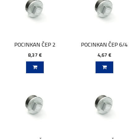
POCINKAN ČEP 2
POCINKAN ČEP 6/4
8,37 €
4,67 €
V KOŠARICO
DODAJ V KOŠARICO