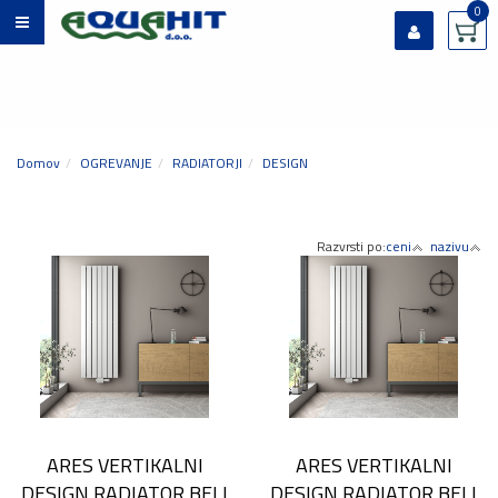
0
Prijavi se
Registriraj se
Ste pozabili geslo?
Domov
OGREVANJE
RADIATORJI
DESIGN
Razvrsti po:
ceni
nazivu
ARES VERTIKALNI
ARES VERTIKALNI
DESIGN RADIATOR BELI
DESIGN RADIATOR BELI