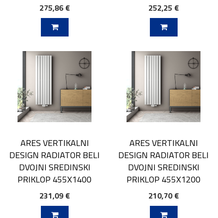
275,86 €
252,25 €
V KOŠARICO
DODAJ V KOŠARICO
ARES VERTIKALNI
ARES VERTIKALNI
DESIGN RADIATOR BELI
DESIGN RADIATOR BELI
DVOJNI SREDINSKI
DVOJNI SREDINSKI
PRIKLOP 455X1400
PRIKLOP 455X1200
231,09 €
210,70 €
V KOŠARICO
DODAJ V KOŠARICO