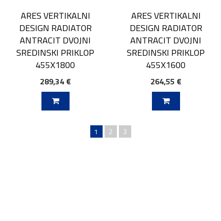
ARES VERTIKALNI
ARES VERTIKALNI
DESIGN RADIATOR
DESIGN RADIATOR
ANTRACIT DVOJNI
ANTRACIT DVOJNI
SREDINSKI PRIKLOP
SREDINSKI PRIKLOP
455X1800
455X1600
289,34 €
264,55 €
V KOŠARICO
DODAJ V KOŠARICO
1
2
3