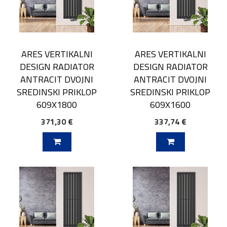
ARES VERTIKALNI
ARES VERTIKALNI
DESIGN RADIATOR
DESIGN RADIATOR
ANTRACIT DVOJNI
ANTRACIT DVOJNI
SREDINSKI PRIKLOP
SREDINSKI PRIKLOP
609X1800
609X1600
371,30 €
337,74 €
V KOŠARICO
DODAJ V KOŠARICO