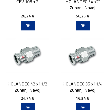
CEV 108 x 2
HOLANDEC 54 x2˝
Zunanji Navoj
28,24 €
56,25 €
V KOŠARICO
DODAJ V KOŠARICO
HOLANDEC 42 x11/2
HOLANDEC 35 x11/4
Zunanji Navoj
Zunanji Navoj
24,74 €
16,34 €
V KOŠARICO
DODAJ V KOŠARICO