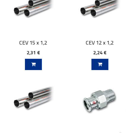
CEV 15 x 1,2
CEV 12 x 1,2
2,31 €
2,24 €
V KOŠARICO
DODAJ V KOŠARICO