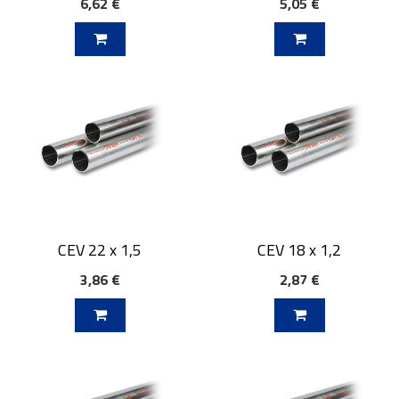
6,62 €
5,05 €
V KOŠARICO
DODAJ V KOŠARICO
CEV 22 x 1,5
CEV 18 x 1,2
3,86 €
2,87 €
V KOŠARICO
DODAJ V KOŠARICO