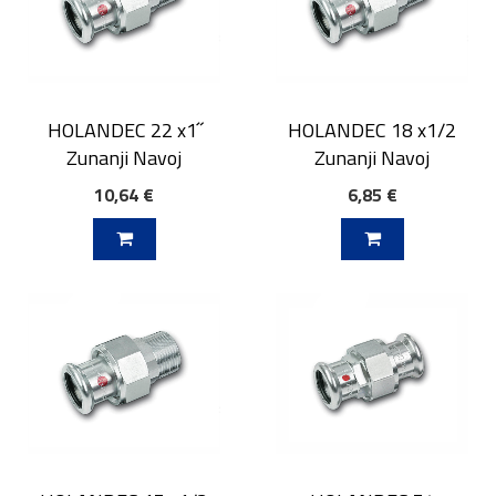
HOLANDEC 22 x1˝
HOLANDEC 18 x1/2
Zunanji Navoj
Zunanji Navoj
10,64 €
6,85 €
V KOŠARICO
DODAJ V KOŠARICO