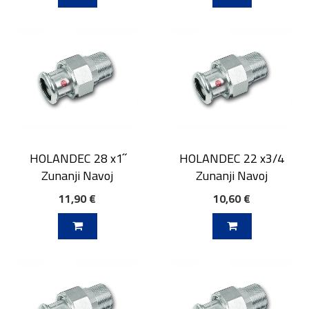
HOLANDEC 28 x1˝
HOLANDEC 22 x3/4
Zunanji Navoj
Zunanji Navoj
11,90 €
10,60 €
V KOŠARICO
DODAJ V KOŠARICO