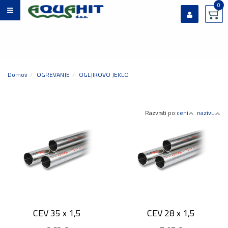
0
Prijavi se
Registriraj se
Ste pozabili geslo?
Domov
OGREVANJE
OGLJIKOVO JEKLO
Razvrsti po:
ceni
nazivu
CEV 35 x 1,5
CEV 28 x 1,5