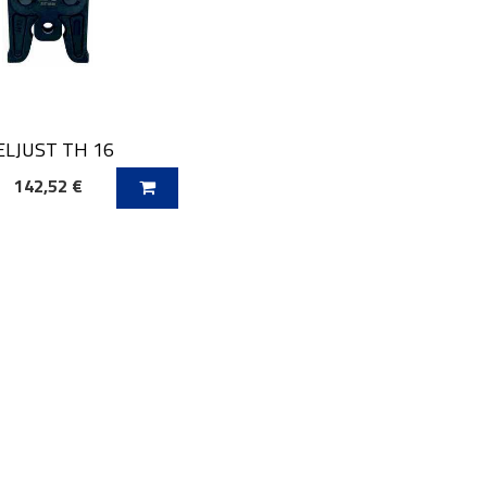
ELJUST TH 16
142,52 €
AJ V KOŠARICO