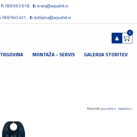
T:
068 663 618,
E:
kranj@aquahit.si
:
068 940 451,
E:
ljubljana@aquahit.si
0
 TRGOVINA
MONTAŽA - SERVIS
GALERIJA STORITEV
Prijavi se
Registriraj se
Ste pozabili geslo?
Razvrsti po:
ceni
nazivu