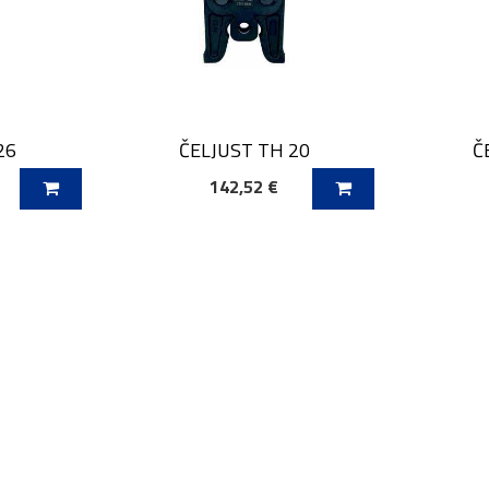
26
ČELJUST TH 20
Č
142,52 €
O
DODAJ V KOŠARICO
DOD