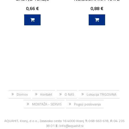
0,66 €
0,88 €
V KOŠARICO
DODAJ V KOŠARICO
Domov
Kontakt
O NAS
Lokacija TRGOVINA
MONTAŽA - SERVIS
Pogoji poslovanja
AQUAHIT, Kranj, d.o.o., Zasavska cesta 16 4000 Kranj
T:
068 663 618,
F:
04 235
38 01
E:
Info@aquahit.si