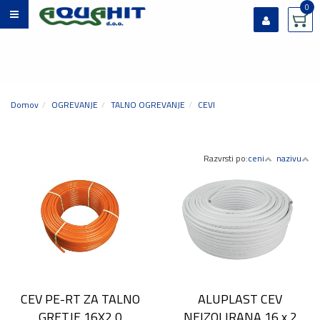
0
Prijavi se
Registriraj se
Ste pozabili geslo?
Domov
OGREVANJE
TALNO OGREVANJE
CEVI
Razvrsti po:
ceni
nazivu
CEV PE-RT ZA TALNO
ALUPLAST CEV
GRETJE 16X2,0
NEIZOLIRANA 16 x 2