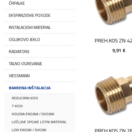
ČRPALKE
EKSPANZIJSKE POSODE
INSTALACIJSKI MATERIAL
OGLJIKOVO JEKLO
PREH.KOS ZN 4
9,91 €
DODAJ V KOŠARIC
RADIATORJI
TALNO OGREVANJE
VIESSMANN
BAKRENA INŠTALACIJA
REDUCIRNI KOSI
T-KOSI
KOLENA ENOJNA / DVOJNA
LOČLJIVE SPOJKE LOTNI MATERIAL
PREH.KOS ZN 2
LOKI ENOJNI / DVOJNI