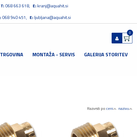
T:
068 663 618,
E:
kranj@aquahit.si
:
068 940 451,
E:
ljubljana@aquahit.si
0
 TRGOVINA
MONTAŽA - SERVIS
GALERIJA STORITEV
Prijavi se
Registriraj se
Ste pozabili geslo?
Razvrsti po:
ceni
nazivu