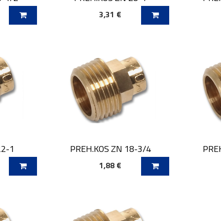
3,31 €
O
DODAJ V KOŠARICO
DOD
22-1
PREH.KOS ZN 18-3/4
PREH
1,88 €
O
DODAJ V KOŠARICO
DOD