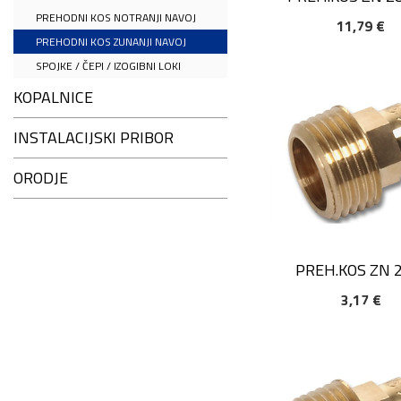
PREHODNI KOS NOTRANJI NAVOJ
11,79 €
DODAJ V KOŠARIC
PREHODNI KOS ZUNANJI NAVOJ
SPOJKE / ČEPI / IZOGIBNI LOKI
KOPALNICE
INSTALACIJSKI PRIBOR
ORODJE
PREH.KOS ZN 
3,17 €
DODAJ V KOŠARIC