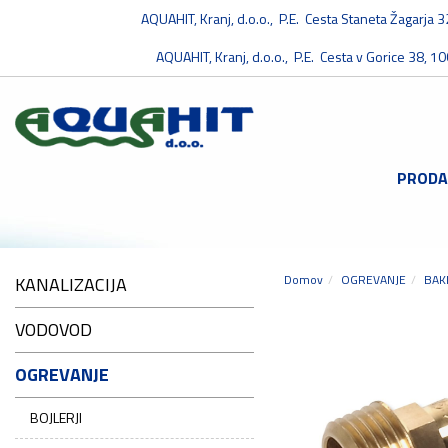
AQUAHIT, Kranj, d.o.o., P.E. Cesta Staneta Žagarja 
AQUAHIT, Kranj, d.o.o., P.E. Cesta v Gorice 38, 10
PRODA
Domov
OGREVANJE
BAK
KANALIZACIJA
VODOVOD
OGREVANJE
BOJLERJI