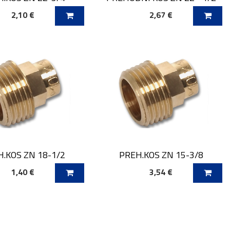
2,10 €
2,67 €
AJ V KOŠARICO
DODAJ V KOŠARICO
.KOS ZN 18-1/2
PREH.KOS ZN 15-3/8
1,40 €
3,54 €
AJ V KOŠARICO
DODAJ V KOŠARICO