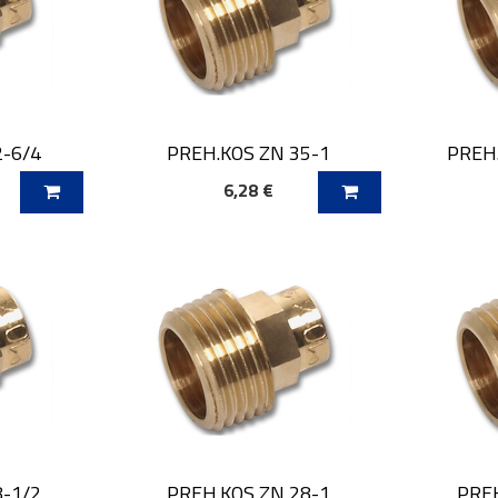
2-6/4
PREH.KOS ZN 35-1
PREH.
6,28 €
O
DODAJ V KOŠARICO
DOD
8-1/2
PREH.KOS ZN 28-1
PREH