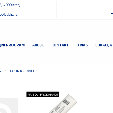
32, 4000 Kranj
00 Ljubljana
T
JNI PROGRAM
AKCIJE
KONTAKT
O NAS
LOKACIJA
BOR
TESNENJE
MAST
NAJBOLJ PRODAJANO!