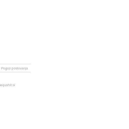
Pogoji poslovanja
aquahit.si