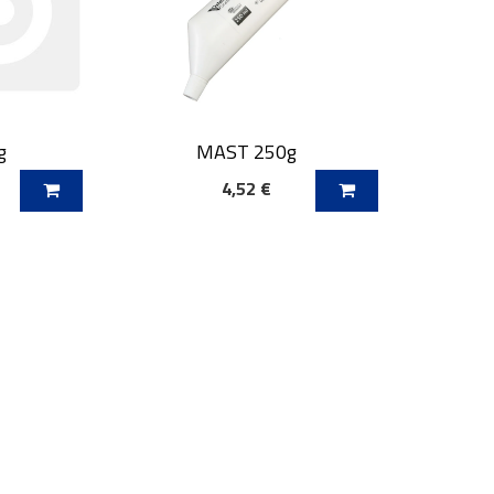
g
MAST 250g
4,52 €
O
DODAJ V KOŠARICO