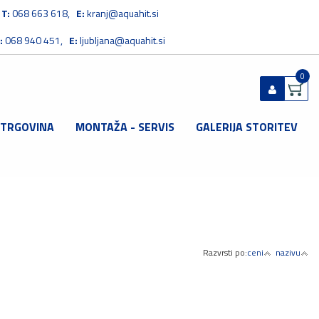
T:
068 663 618,
E:
kranj@aquahit.si
:
068 940 451,
E:
ljubljana@aquahit.si
0
 TRGOVINA
MONTAŽA - SERVIS
GALERIJA STORITEV
Prijavi se
Registriraj se
Ste pozabili geslo?
Razvrsti po:
ceni
nazivu