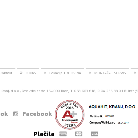
Kontakt
O NAS
Lokacija TRGOVINA
MONTAŽA - SERVIS
Kranj, d.o.o., Zasavska cesta 16 4000 Kranj
T:
068 663 618,
F:
04 235 38 01
E:
Info@
ook
Facebook
Plačila