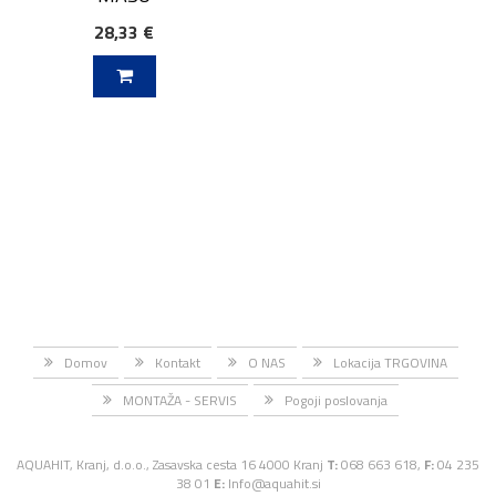
28,33 €
V KOŠARICO
Domov
Kontakt
O NAS
Lokacija TRGOVINA
MONTAŽA - SERVIS
Pogoji poslovanja
AQUAHIT, Kranj, d.o.o., Zasavska cesta 16 4000 Kranj
T:
068 663 618,
F:
04 235
38 01
E:
Info@aquahit.si