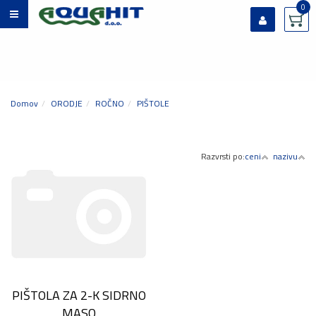
0
Prijavi se
Registriraj se
Ste pozabili geslo?
Domov
ORODJE
ROČNO
PIŠTOLE
Razvrsti po:
ceni
nazivu
PIŠTOLA ZA 2-K SIDRNO
MASO