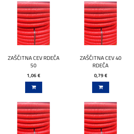
ZAŠČITNA CEV RDEČA
ZAŠČITNA CEV 40
50
RDEČA
1,06 €
0,79 €
V KOŠARICO
DODAJ V KOŠARICO