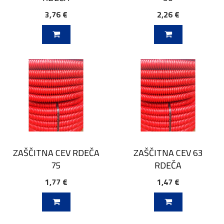
3,76 €
2,26 €
V KOŠARICO
DODAJ V KOŠARICO
ZAŠČITNA CEV RDEČA
ZAŠČITNA CEV 63
75
RDEČA
1,77 €
1,47 €
V KOŠARICO
DODAJ V KOŠARICO