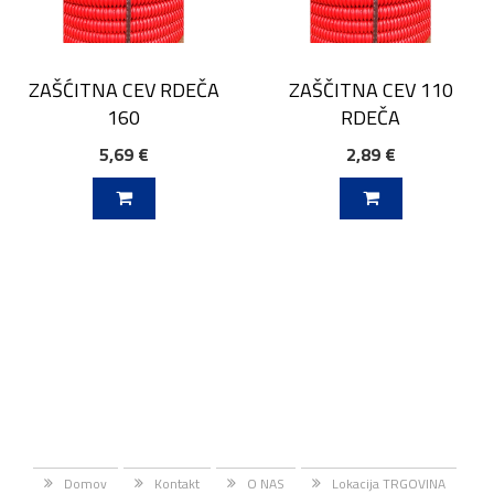
ZAŠĆITNA CEV RDEČA
ZAŠČITNA CEV 110
160
RDEČA
5,69 €
2,89 €
V KOŠARICO
DODAJ V KOŠARICO
Domov
Kontakt
O NAS
Lokacija TRGOVINA