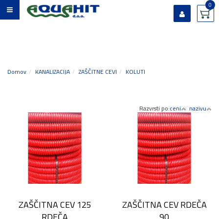
0
Prijavi se
Registriraj se
Ste pozabili geslo?
Domov
KANALIZACIJA
ZAŠČITNE CEVI
KOLUTI
Razvrsti po:
ceni
nazivu
ZAŠČITNA CEV 125
ZAŠČITNA CEV RDEČA
RDEČA
90