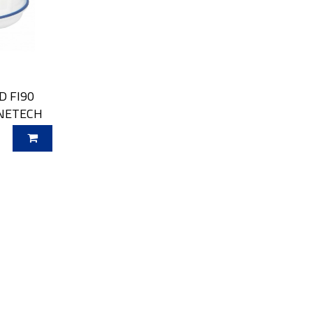
D FI90
NETECH
O