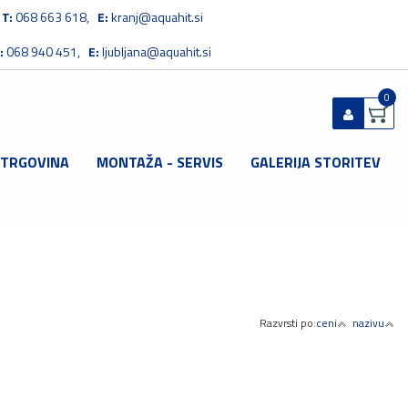
T:
068 663 618,
E:
kranj@aquahit.si
:
068 940 451,
E:
ljubljana@aquahit.si
0
 TRGOVINA
MONTAŽA - SERVIS
GALERIJA STORITEV
Prijavi se
Registriraj se
Ste pozabili geslo?
Razvrsti po:
ceni
nazivu