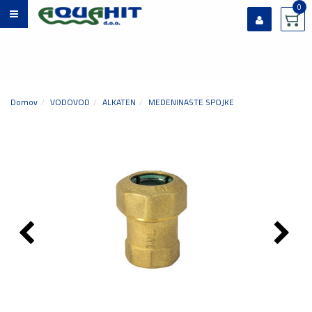
0
Prijavi se
Registriraj se
Ste pozabili geslo?
Domov
VODOVOD
ALKATEN
MEDENINASTE SPOJKE