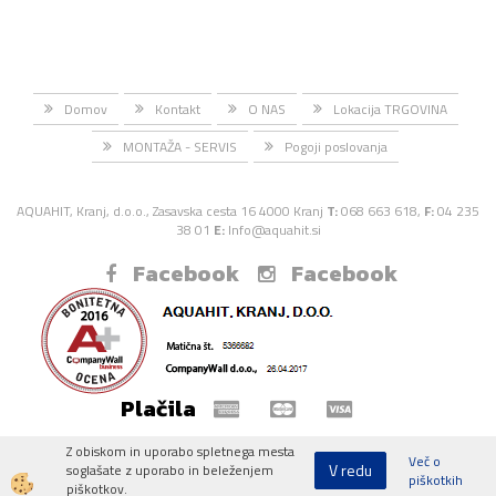
Domov
Kontakt
O NAS
Lokacija TRGOVINA
MONTAŽA - SERVIS
Pogoji poslovanja
AQUAHIT, Kranj, d.o.o., Zasavska cesta 16 4000 Kranj
T:
068 663 618,
F:
04 235
38 01
E:
Info@aquahit.si
Facebook
Facebook
Plačila
Z obiskom in uporabo spletnega mesta
Več o
V redu
soglašate z uporabo in beleženjem
piškotkih
Izdelava spletne trgovine
piškotkov.