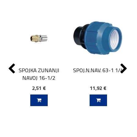
SPOJKA ZUNANJI
SPOJ.N.NAV. 63-1 1/4
NAVOJ 16-1/2
2,51 €
11,92 €
J V KOŠARICO
DODAJ V KOŠARICO