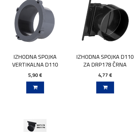
IZHODNA SPOJKA
IZHODNA SPOJKA D110
VERTIKALNA D110
ZA DRP178 ČRNA
5,90 €
4,77 €
V KOŠARICO
DODAJ V KOŠARICO