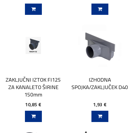
V KOŠARICO
DODAJ V KOŠARICO
ZAKLJUČNI IZTOK FI125
IZHODNA
ZA KANALETO ŠIRINE
SPOJKA/ZAKLJUČEK D40
150mm
10,85 €
1,93 €
V KOŠARICO
DODAJ V KOŠARICO