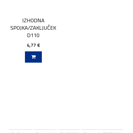
IZHODNA
SPOJKA/ZAKLJUČEK
D110
4,77 €
V KOŠARICO