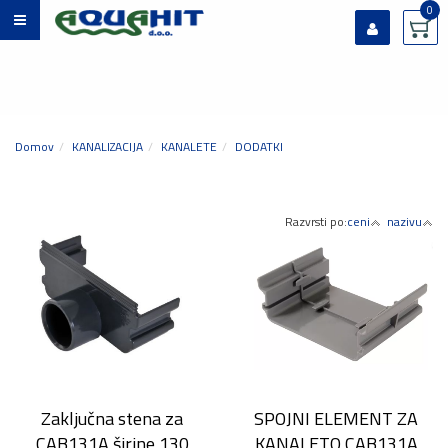
0
Prijavi se
Registriraj se
Ste pozabili geslo?
Domov
KANALIZACIJA
KANALETE
DODATKI
Razvrsti po:
ceni
nazivu
Zaključna stena za
SPOJNI ELEMENT ZA
CAB131A širine 130
KANALETO CAB131A