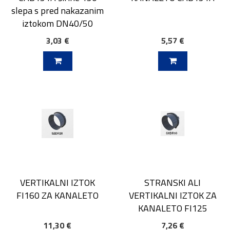
slepa s pred nakazanim
iztokom DN40/50
3,03 €
5,57 €
V KOŠARICO
DODAJ V KOŠARICO
VERTIKALNI IZTOK
STRANSKI ALI
FI160 ZA KANALETO
VERTIKALNI IZTOK ZA
KANALETO FI125
11,30 €
7,26 €