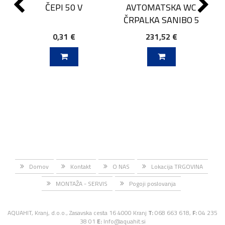
ČEPI 50 V
AVTOMATSKA WC
ČRPALKA SANIBO 5
0,31 €
231,52 €
J V KOŠARICO
DODAJ V KOŠARICO
Domov
Kontakt
O NAS
Lokacija TRGOVINA
MONTAŽA - SERVIS
Pogoji poslovanja
AQUAHIT, Kranj, d.o.o., Zasavska cesta 16 4000 Kranj
T:
068 663 618,
F:
04 235
38 01
E:
Info@aquahit.si