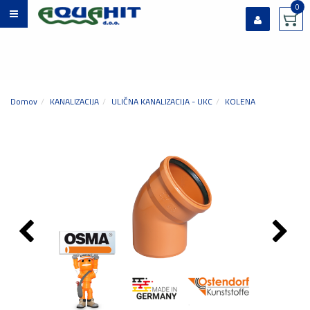
0
Prijavi se
Registriraj se
Ste pozabili geslo?
Domov
KANALIZACIJA
ULIČNA KANALIZACIJA - UKC
KOLENA