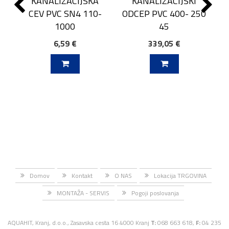
KANALIZACIJSKA
KANALIZACIJSKI
CEV PVC SN4 110-
ODCEP PVC 400- 250
1000
45
6,59 €
339,05 €
J V KOŠARICO
DODAJ V KOŠARICO
Domov
Kontakt
O NAS
Lokacija TRGOVINA
MONTAŽA - SERVIS
Pogoji poslovanja
AQUAHIT, Kranj, d.o.o., Zasavska cesta 16 4000 Kranj
T:
068 663 618,
F:
04 235