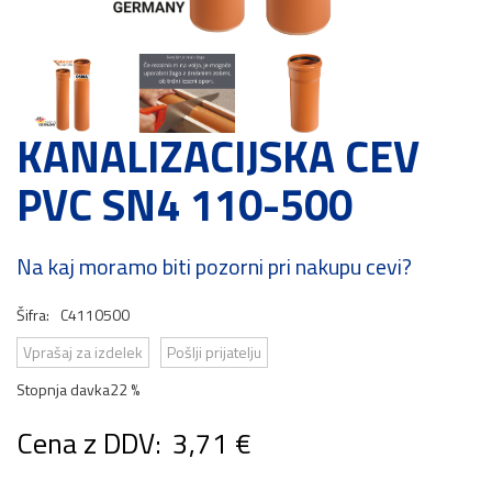
KANALIZACIJSKA CEV
PVC SN4 110-500
Na kaj moramo biti pozorni pri nakupu cevi?
Šifra:
C4110500
Vprašaj za izdelek
Pošlji prijatelju
Stopnja davka
22 %
Cena z DDV:
3,71 €