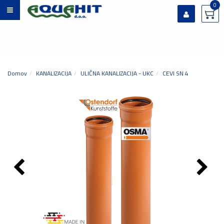
0
Prijavi se
Registriraj se
Ste pozabili geslo?
Domov
KANALIZACIJA
ULIČNA KANALIZACIJA - UKC
CEVI SN 4