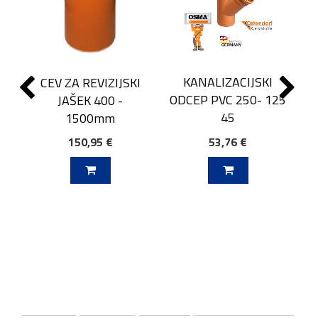
KANALIZACIJSKI
CEV ZA REVIZIJSKI
ODCEP PVC 250- 125
JAŠEK 400 -
45
1500mm
150,95 €
53,76 €
J V KOŠARICO
DODAJ V KOŠARICO