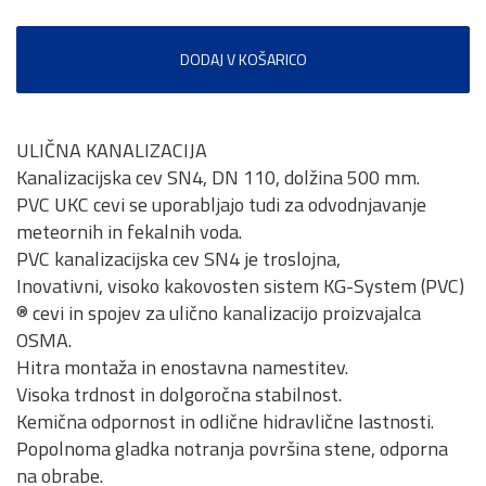
DODAJ V KOŠARICO
ULIČNA KANALIZACIJA
Kanalizacijska cev SN4, DN 110, dolžina 500 mm.
PVC UKC cevi se uporabljajo tudi za odvodnjavanje
meteornih in fekalnih voda.
PVC kanalizacijska cev SN4 je troslojna,
Inovativni, visoko kakovosten sistem KG-System (PVC)
® cevi in spojev za ulično kanalizacijo proizvajalca
OSMA.
Hitra montaža in enostavna namestitev.
Visoka trdnost in dolgoročna stabilnost.
Kemična odpornost in odlične hidravlične lastnosti.
Popolnoma gladka notranja površina stene, odporna
na obrabe.