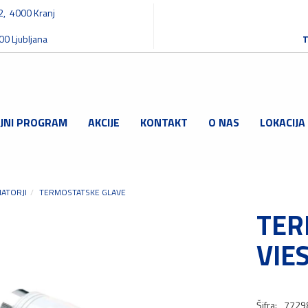
32, 4000 Kranj
00 Ljubljana
T
JNI PROGRAM
AKCIJE
KONTAKT
O NAS
LOKACIJA
IATORJI
TERMOSTATSKE GLAVE
TER
VIE
Šifra:
7729