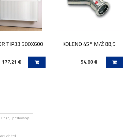
R TIP33 500X600
KOLENO 45° M/Ž 88,9
177,21 €
54,80 €
 V KOŠARICO
DODAJ V KOŠARICO
Pogoji poslovanja
aquahit.si