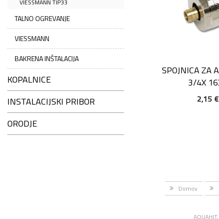
VIESSMANN TIP33
TALNO OGREVANJE
VIESSMANN
BAKRENA INŠTALACIJA
SPOJNICA ZA 
KOPALNICE
3/4X 1
2,15 
INSTALACIJSKI PRIBOR
DODAJ V KOŠAR
ORODJE
Domov
AQUAHIT, 