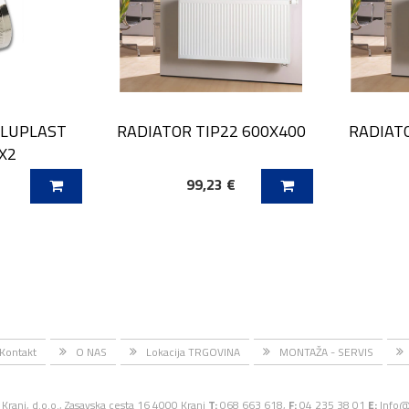
ALUPLAST
RADIATOR TIP22 600X400
RADIATO
6X2
€
99,23 €
ICO
DODAJ V KOŠARICO
DODAJ
Kontakt
O NAS
Lokacija TRGOVINA
MONTAŽA - SERVIS
Kranj, d.o.o., Zasavska cesta 16 4000 Kranj
T:
068 663 618,
F:
04 235 38 01
E:
Info@