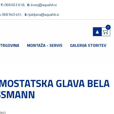
T:
068 663 618,
E:
kranj@aquahit.si
:
068 940 451,
E:
ljubljana@aquahit.si
0
 TRGOVINA
MONTAŽA - SERVIS
GALERIJA STORITEV
Prijavi se
Registriraj se
Ste pozabili geslo?
MOSTATSKA GLAVA BELA
SSMANN
850