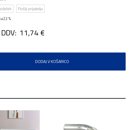
izdelek
Pošlji prijatelju
ka
22 %
 DDV:
11,74 €
DODAJ V KOŠARICO