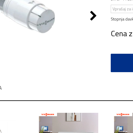
Vprašaj za 
Stopnja dav
Cena z
A