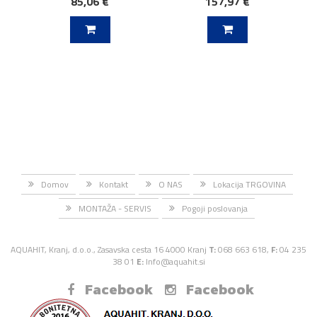
85,06 €
157,97 €
J V KOŠARICO
DODAJ V KOŠARICO
Domov
Kontakt
O NAS
Lokacija TRGOVINA
MONTAŽA - SERVIS
Pogoji poslovanja
AQUAHIT, Kranj, d.o.o., Zasavska cesta 16 4000 Kranj
T:
068 663 618,
F:
04 235
38 01
E:
Info@aquahit.si
Facebook
Facebook