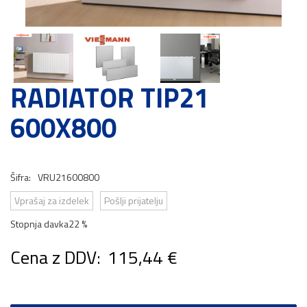
RADIATOR TIP21
600X800
Šifra:
VRU21600800
Vprašaj za izdelek
Pošlji prijatelju
Stopnja davka
22 %
Cena z DDV:
115,44 €