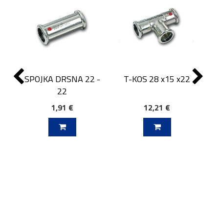
SPOJKA DRSNA 22 -
T-KOS 28 x15 x22
22
1,91 €
12,21 €
J V KOŠARICO
DODAJ V KOŠARICO