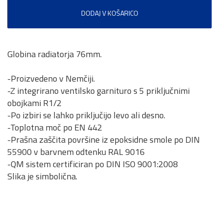
DODAJ V KOŠARICO
Globina radiatorja 76mm.
-Proizvedeno v Nemčiji.
-Z integrirano ventilsko garnituro s 5 priključnimi
obojkami R1/2
-Po izbiri se lahko priključijo levo ali desno.
-Toplotna moč po EN 442
-Prašna zaščita površine iz epoksidne smole po DIN
55900 v barvnem odtenku RAL 9016
-QM sistem certificiran po DIN ISO 9001:2008
Slika je simbolična.