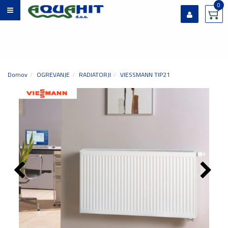
0
Prijavi se
Registriraj se
Ste pozabili geslo?
Domov
OGREVANJE
RADIATORJI
VIESSMANN TIP21