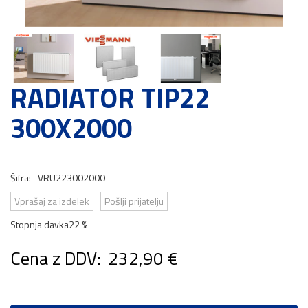
RADIATOR TIP22
300X2000
Šifra:
VRU223002000
Vprašaj za izdelek
Pošlji prijatelju
Stopnja davka
22 %
Cena z DDV:
232,90 €