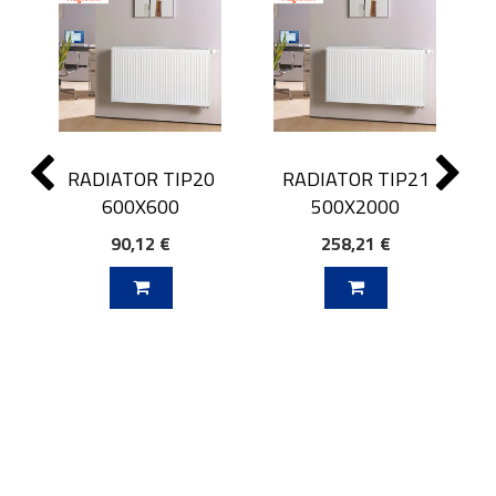
RADIATOR TIP20
RADIATOR TIP21
600X600
500X2000
90,12 €
258,21 €
J V KOŠARICO
DODAJ V KOŠARICO