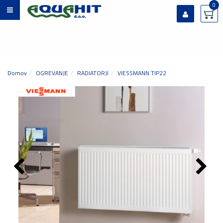
0
Prijavi se
Registriraj se
Ste pozabili geslo?
Domov
OGREVANJE
RADIATORJI
VIESSMANN TIP22