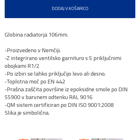
DODAJ V KOŠARICO
Globina radiatorja 106mm.
-Proizvedeno v Nemčiji.
-Z integrirano ventilsko garnituro s 5 priključnimi
obojkami R1/2
-Po izbiri se lahko priključijo levo ali desno.
-Toplotna moč po EN 442
-Prašna zaščita površine iz epoksidne smole po DIN
55900 v barvnem odtenku RAL 9016
-QM sistem certificiran po DIN ISO 9001:2008
Slika je simbolična.