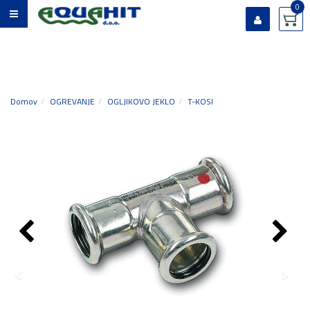
0
Prijavi se
Registriraj se
Ste pozabili geslo?
Domov
OGREVANJE
OGLJIKOVO JEKLO
T-KOSI