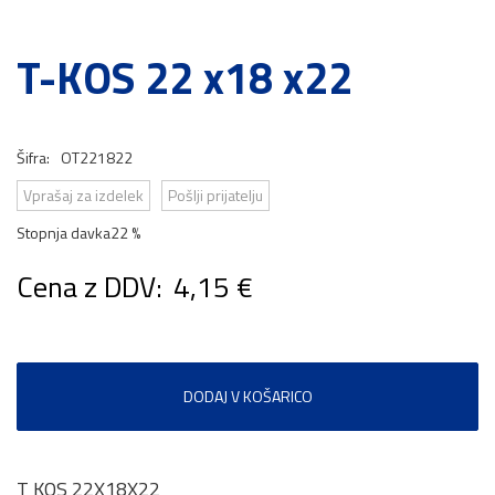
T-KOS 22 x18 x22
Šifra:
OT221822
Vprašaj za izdelek
Pošlji prijatelju
Stopnja davka
22 %
Cena z DDV:
4,15 €
DODAJ V KOŠARICO
T KOS 22X18X22