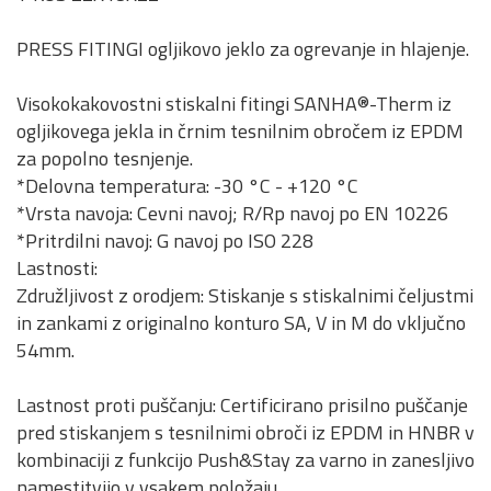
PRESS FITINGI ogljikovo jeklo za ogrevanje in hlajenje.
Visokokakovostni stiskalni fitingi SANHA®-Therm iz
ogljikovega jekla in črnim tesnilnim obročem iz EPDM
za popolno tesnjenje.
*Delovna temperatura: -30 °C - +120 °C
*Vrsta navoja: Cevni navoj; R/Rp navoj po EN 10226
*Pritrdilni navoj: G navoj po ISO 228
Lastnosti:
Združljivost z orodjem: Stiskanje s stiskalnimi čeljustmi
in zankami z originalno konturo SA, V in M do vključno
54mm.
Lastnost proti puščanju: Certificirano prisilno puščanje
pred stiskanjem s tesnilnimi obroči iz EPDM in HNBR v
kombinaciji z funkcijo Push&Stay za varno in zanesljivo
namestitvijo v vsakem položaju.