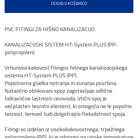
DODAJ V KOŠARICO
PVC FITINGI ZA HIŠNO KANALIZACIJO
KANALIZACIJSKI SISTEM HT-System PLUS (PP-
polipropilen)
Vrhunska kakovost fitingov hišnega kanalizacijskega
sistema HT-System PLUS (PP).
Popolnoma gladka notranja in zunanja površina.
Natančno oblikovani spoji zagotavljajo odlične
hidravlične lastnosti cevovoda. Vtični spoj je
večplasten tesnilni element, ki omogoča ne le popolno
tesnost, temveč tudi dolgotrajno fleksibilnost spoja.
Fitingi so izdelan iz visokokakovostnega, trpežnega
polipropilena (PP), ki je odporen na visoke temperature