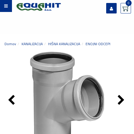
0
Prijavi se
Registriraj se
Ste pozabili geslo?
Domov
KANALIZACIJA
HIŠNA KANALIZACIJA
ENOJNI ODCEPI