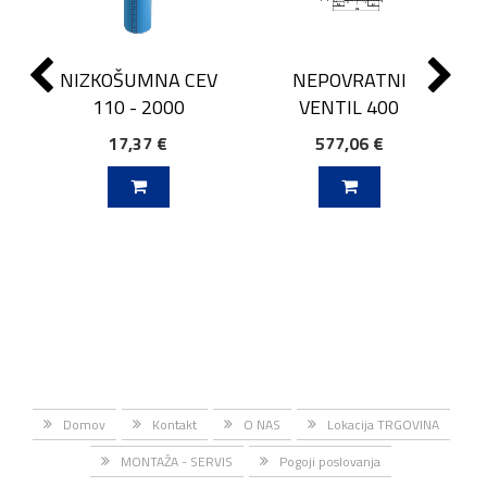
NIZKOŠUMNA CEV
NEPOVRATNI
110 - 2000
VENTIL 400
17,37 €
577,06 €
J V KOŠARICO
DODAJ V KOŠARICO
Domov
Kontakt
O NAS
Lokacija TRGOVINA
MONTAŽA - SERVIS
Pogoji poslovanja