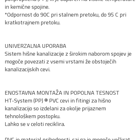
in kemične spojine.
*Odpornost do 90C pri stalnem pretoku, do 95 C pri
kratkotrajnem pretoku.
UNIVERZALNA UPORABA
Sistem hišne kanalizacije z širokim naborom spojev je
mogoče povezati z vsemi vrstami že obstoječih
kanalizacijskih cevi.
ENOSTAVNA MONTAŽA IN POPOLNA TESNOST
HT-System (PP) ® PVC cevi in fitingi za hišno
kanalizacijo so izdelani za okolje prijaznem
tehnološkem postopku.
Lahko se v celoti reciklira.
PVC je material prihodnosti, saj ga je mogoče večkrat