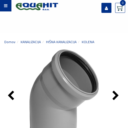
0
Prijavi se
Registriraj se
Ste pozabili geslo?
Domov
KANALIZACIJA
HIŠNA KANALIZACIJA
KOLENA