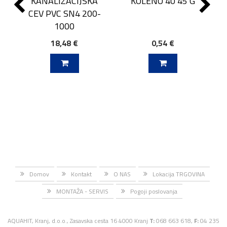
KANALIZACIJSKA
KOLENO 40 45 G
CEV PVC SN4 200-
1000
18,48 €
0,54 €
J V KOŠARICO
DODAJ V KOŠARICO
Domov
Kontakt
O NAS
Lokacija TRGOVINA
MONTAŽA - SERVIS
Pogoji poslovanja
AQUAHIT, Kranj, d.o.o., Zasavska cesta 16 4000 Kranj
T:
068 663 618,
F:
04 235