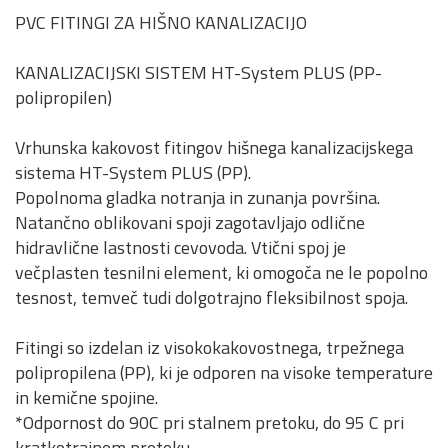
PVC FITINGI ZA HIŠNO KANALIZACIJO
KANALIZACIJSKI SISTEM HT-System PLUS (PP-
polipropilen)
Vrhunska kakovost fitingov hišnega kanalizacijskega
sistema HT-System PLUS (PP).
Popolnoma gladka notranja in zunanja površina.
Natančno oblikovani spoji zagotavljajo odlične
hidravlične lastnosti cevovoda. Vtični spoj je
večplasten tesnilni element, ki omogoča ne le popolno
tesnost, temveč tudi dolgotrajno fleksibilnost spoja.
Fitingi so izdelan iz visokokakovostnega, trpežnega
polipropilena (PP), ki je odporen na visoke temperature
in kemične spojine.
*Odpornost do 90C pri stalnem pretoku, do 95 C pri
kratkotrajnem pretoku.