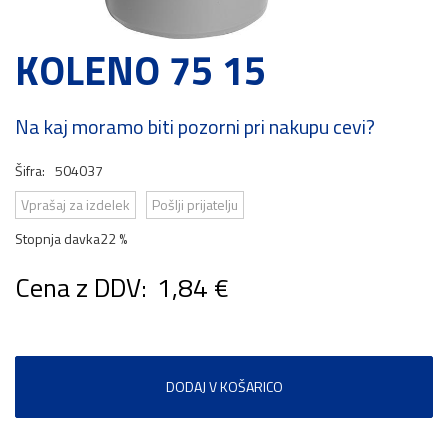
KOLENO 75 15
Na kaj moramo biti pozorni pri nakupu cevi?
Šifra:
504037
Vprašaj za izdelek
Pošlji prijatelju
Stopnja davka
22 %
Cena z DDV:
1,84 €
DODAJ V KOŠARICO