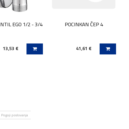
NTIL EGO 1/2 - 3/4
POCINKAN ČEP 4
13,53 €
41,61 €
 V KOŠARICO
DODAJ V KOŠARICO
Pogoji poslovanja