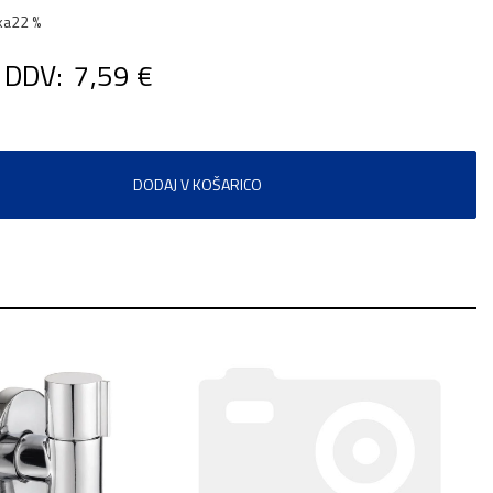
ka
22 %
 DDV:
7,59 €
DODAJ V KOŠARICO