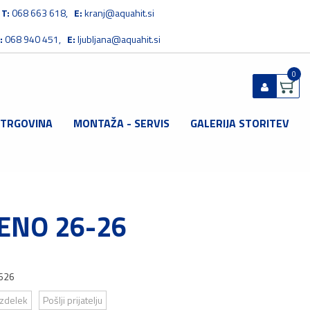
T:
068 663 618,
E:
kranj@aquahit.si
:
068 940 451,
E:
ljubljana@aquahit.si
0
 TRGOVINA
MONTAŽA - SERVIS
GALERIJA STORITEV
Prijavi se
Registriraj se
Ste pozabili geslo?
ENO 26-26
626
izdelek
Pošlji prijatelju