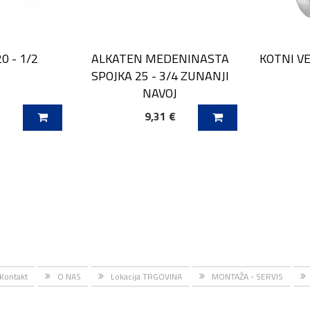
0 - 1/2
KOTNI VE
ALKATEN MEDENINASTA
SPOJKA 25 - 3/4 ZUNANJI
NAVOJ
€
9,31 €
ICO
DODAJ V KOŠARICO
DODAJ
Kontakt
O NAS
Lokacija TRGOVINA
MONTAŽA - SERVIS