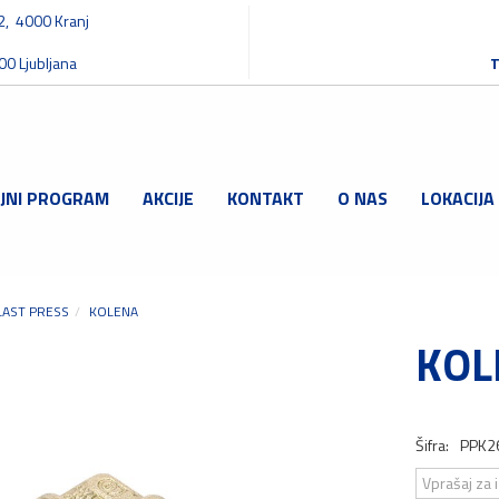
32, 4000 Kranj
00 Ljubljana
T
JNI PROGRAM
AKCIJE
KONTAKT
O NAS
LOKACIJA
LAST PRESS
KOLENA
KOL
Šifra:
PPK2
Vprašaj za 