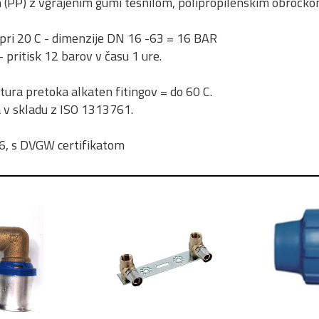
n (PP) z vgrajenim gumi tesnilom, polipropilenskim obročko
pri 20 C - dimenzije DN 16 -63 = 16 BAR
 pritisk 12 barov v času 1 ure.
ra pretoka alkaten fitingov = do 60 C.
v skladu z ISO 1313761.
6, s DVGW certifikatom