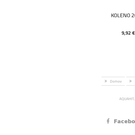
KOLENO 2
9,92 
DODAJ V KOŠAR
Domov
AQUAHIT, 
Faceb