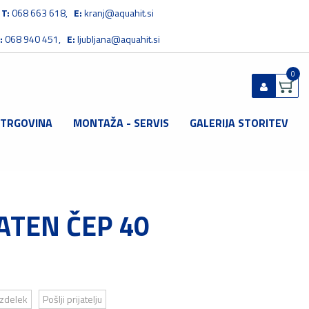
T:
068 663 618,
E:
kranj@aquahit.si
:
068 940 451,
E:
ljubljana@aquahit.si
0
 TRGOVINA
MONTAŽA - SERVIS
GALERIJA STORITEV
Prijavi se
Registriraj se
Ste pozabili geslo?
ATEN ČEP 40
izdelek
Pošlji prijatelju