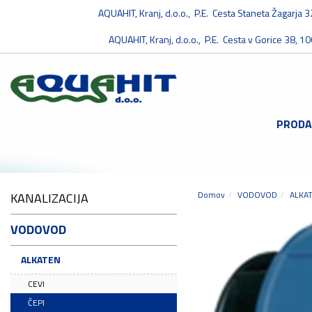
AQUAHIT, Kranj, d.o.o., P.E. Cesta Staneta Žagarja 
AQUAHIT, Kranj, d.o.o., P.E. Cesta v Gorice 38, 10
PRODA
Domov
VODOVOD
ALKA
KANALIZACIJA
VODOVOD
ALKATEN
CEVI
ČEPI