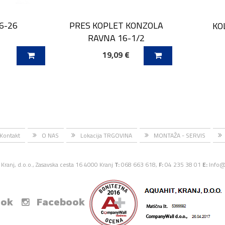
6-26
PRES KOPLET KONZOLA
KOL
RAVNA 16-1/2
€
19,09 €
ICO
DODAJ V KOŠARICO
DODAJ
Kontakt
O NAS
Lokacija TRGOVINA
MONTAŽA - SERVIS
Kranj, d.o.o., Zasavska cesta 16 4000 Kranj
T:
068 663 618,
F:
04 235 38 01
E:
Info@
ook
Facebook