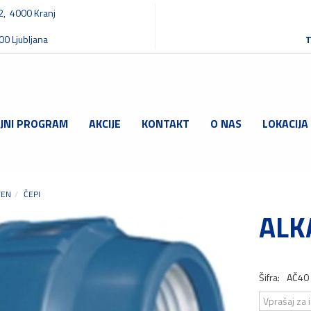
32, 4000 Kranj
00 Ljubljana
T
JNI PROGRAM
AKCIJE
KONTAKT
O NAS
LOKACIJA
TEN
ČEPI
ALK
Šifra:
AČ40
Vprašaj za 