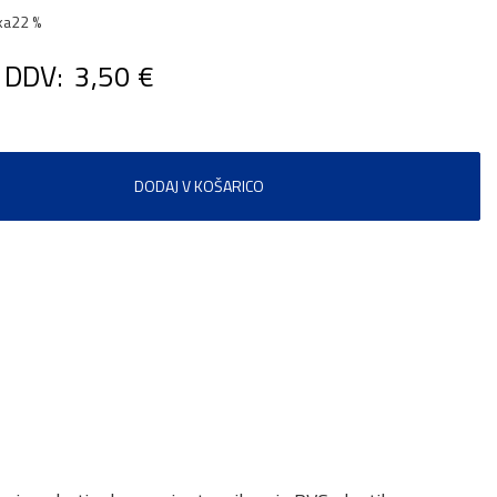
ka
22 %
 DDV:
3,50 €
DODAJ V KOŠARICO