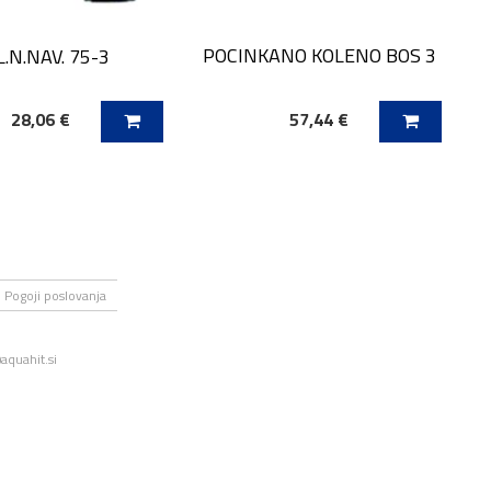
POCINKANO KOLENO BOS 3
.N.NAV. 75-3
28,06 €
57,44 €
 V KOŠARICO
DODAJ V KOŠARICO
Pogoji poslovanja
aquahit.si