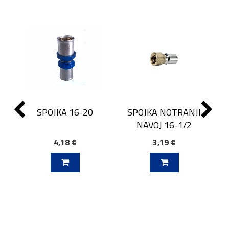
SPOJKA 16-20
SPOJKA NOTRANJI
NAVOJ 16-1/2
4,18 €
3,19 €
J V KOŠARICO
DODAJ V KOŠARICO