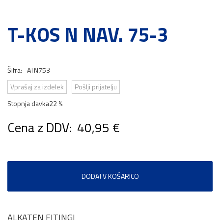
T-KOS N NAV. 75-3
Šifra:
ATN753
Vprašaj za izdelek
Pošlji prijatelju
Stopnja davka
22 %
Cena z DDV:
40,95 €
DODAJ V KOŠARICO
ALKATEN FITINGI