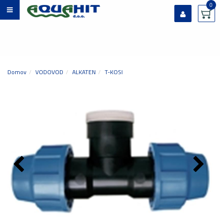
0
Prijavi se
Registriraj se
Ste pozabili geslo?
Domov
VODOVOD
ALKATEN
T-KOSI