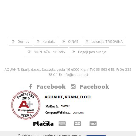
Domov
Kontakt
O NAS
Lokacija TRGOVINA
MONTAŽA - SERVIS
Pogoji poslovanja
AQUAHIT, Kranj, d.o.o., Zasavska cesta 16 4000 Kranj
T:
068 663 618,
F:
04 235
38 01
E:
Info@aquahit.si
Facebook
Facebook
Plačila
Z obiskom in uporabo spletnega mesta