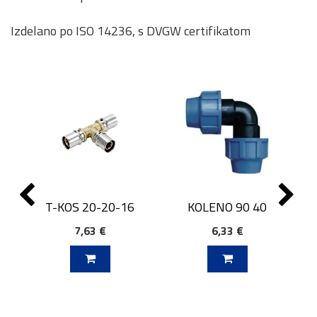
Izdelano po ISO 14236, s DVGW certifikatom
T-KOS 20-20-16
KOLENO 90 40
7,63 €
6,33 €
J V KOŠARICO
DODAJ V KOŠARICO