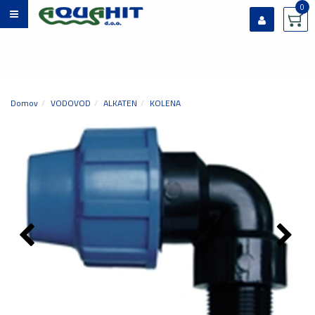
0
Prijavi se
Registriraj se
Ste pozabili geslo?
Domov
VODOVOD
ALKATEN
KOLENA