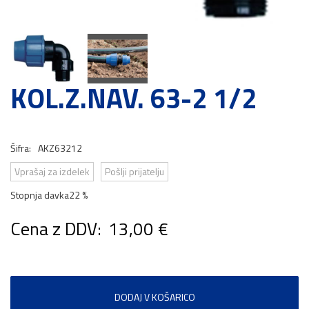
KOL.Z.NAV. 63-2 1/2
Šifra:
AKZ63212
Vprašaj za izdelek
Pošlji prijatelju
Stopnja davka
22 %
Cena z DDV:
13,00 €
DODAJ V KOŠARICO