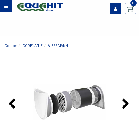
0
Prijavi se
Registriraj se
Ste pozabili geslo?
Domov
OGREVANJE
VIESSMANN