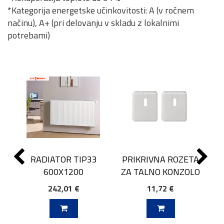
*Kategorija energetske učinkovitosti: A (v ročnem
načinu), A+ (pri delovanju v skladu z lokalnimi
potrebami)
RADIATOR TIP33
PRIKRIVNA ROZETA
600X1200
ZA TALNO KONZOLO
242,01 €
11,72 €
J V KOŠARICO
DODAJ V KOŠARICO