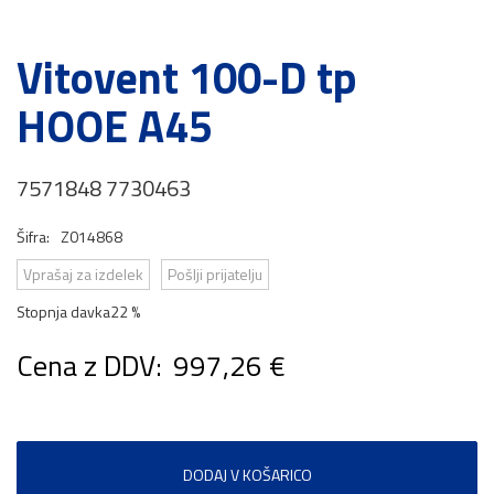
Vitovent 100-D tp
HOOE A45
7571848 7730463
Šifra:
Z014868
Vprašaj za izdelek
Pošlji prijatelju
Stopnja davka
22 %
Cena z DDV:
997,26 €
DODAJ V KOŠARICO