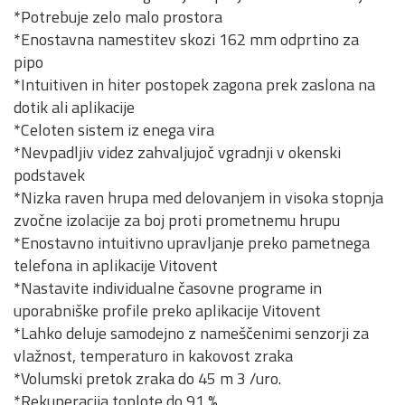
*Potrebuje zelo malo prostora
*Enostavna namestitev skozi 162 mm odprtino za
pipo
*Intuitiven in hiter postopek zagona prek zaslona na
dotik ali aplikacije
*Celoten sistem iz enega vira
*Nevpadljiv videz zahvaljujoč vgradnji v okenski
podstavek
*Nizka raven hrupa med delovanjem in visoka stopnja
zvočne izolacije za boj proti prometnemu hrupu
*Enostavno intuitivno upravljanje preko pametnega
telefona in aplikacije Vitovent
*Nastavite individualne časovne programe in
uporabniške profile preko aplikacije Vitovent
*Lahko deluje samodejno z nameščenimi senzorji za
vlažnost, temperaturo in kakovost zraka
*Volumski pretok zraka do 45 m 3 /uro.
*Rekuperacija toplote do 91 %