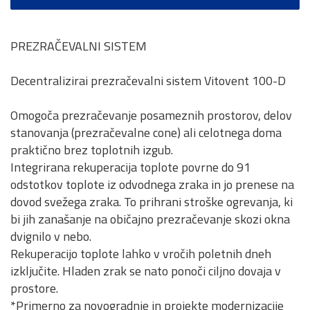
PREZRAČEVALNI SISTEM
Decentralizirai prezračevalni sistem Vitovent 100-D
Omogoča prezračevanje posameznih prostorov, delov
stanovanja (prezračevalne cone) ali celotnega doma
praktično brez toplotnih izgub.
Integrirana rekuperacija toplote povrne do 91
odstotkov toplote iz odvodnega zraka in jo prenese na
dovod svežega zraka. To prihrani stroške ogrevanja, ki
bi jih zanašanje na običajno prezračevanje skozi okna
dvignilo v nebo.
Rekuperacijo toplote lahko v vročih poletnih dneh
izključite. Hladen zrak se nato ponoči ciljno dovaja v
prostore.
*Primerno za novogradnje in projekte modernizacije