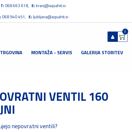
T:
068 663 618,
E:
kranj@aquahit.si
:
068 940 451,
E:
ljubljana@aquahit.si
0
 TRGOVINA
MONTAŽA - SERVIS
GALERIJA STORITEV
Prijavi se
Registriraj se
Ste pozabili geslo?
OVRATNI VENTIL 160
JNI
jejo nepovratni ventili?