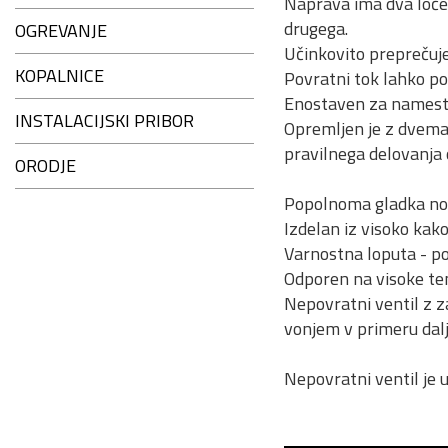
Naprava ima dva ločen
drugega.
OGREVANJE
Učinkovito preprečuje
KOPALNICE
Povratni tok lahko po
Enostaven za namesti
INSTALACIJSKI PRIBOR
Opremljen je z dvema
pravilnega delovanja
ORODJE
Popolnoma gladka not
Izdelan iz visoko kak
Varnostna loputa - pok
Odporen na visoke tem
Nepovratni ventil z z
vonjem v primeru dalj
Nepovratni ventil je 