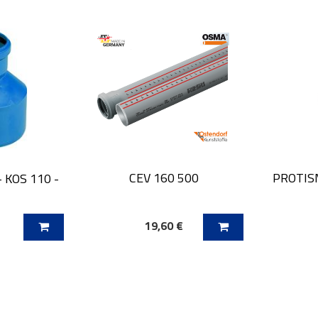
CEV 160 500
PROTI
 KOS 110 -
€
19,60 €
ICO
DODAJ V KOŠARICO
DODAJ