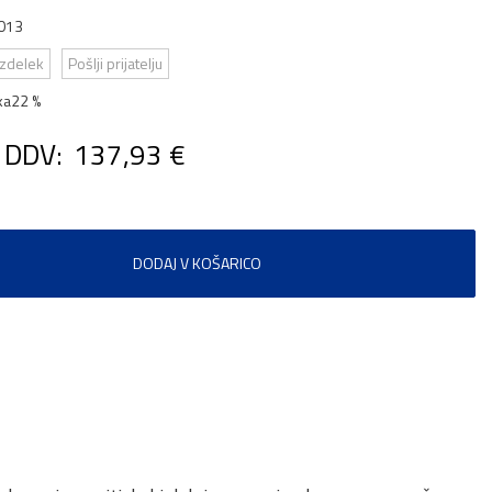
013
izdelek
Pošlji prijatelju
ka
22 %
 DDV:
137,93 €
DODAJ V KOŠARICO