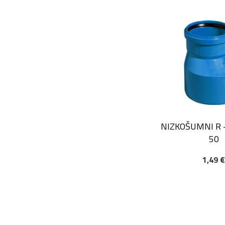
NIZKOŠUMNI R -
50
1,49 
DODAJ V KOŠAR