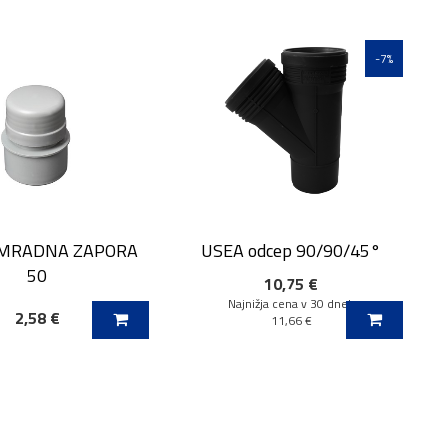
-7%
SMRADNA ZAPORA
USEA odcep 90/90/45°
50
10,75 €
Najnižja cena v 30 dneh
2,58 €
 V KOŠARICO
DODAJ V KOŠARICO
11,66 €