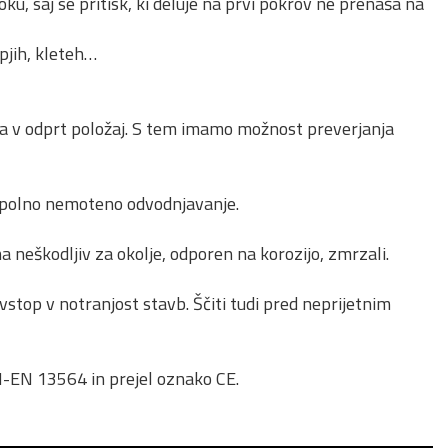
u, saj se pritisk, ki deluje na prvi pokrov ne prenaša na
pjih, kleteh…
a v odprt položaj. S tem imamo možnost preverjanja
popolno nemoteno odvodnjavanje.
a neškodljiv za okolje, odporen na korozijo, zmrzali.
top v notranjost stavb. Ščiti tudi pred neprijetnim
PN-EN 13564 in prejel oznako CE.