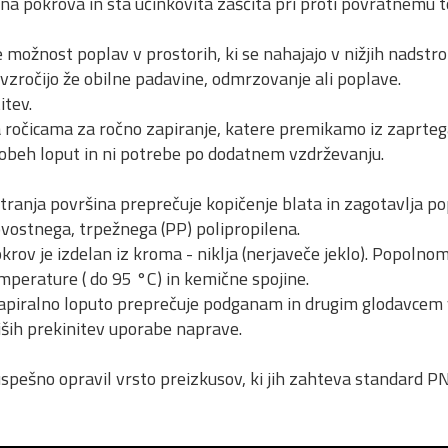
a pokrova in sta učinkovita zaščita pri proti povratnemu tok
 možnost poplav v prostorih, ki se nahajajo v nižjih nadstro
vzročijo že obilne padavine, odmrzovanje ali poplave.
tev.
 ročicama za ročno zapiranje, katere premikamo iz zaprteg
 obeh loput in ni potrebe po dodatnem vzdrževanju.
ranja površina preprečuje kopičenje blata in zagotavlja 
ovostnega, trpežnega (PP) polipropilena.
rov je izdelan iz kroma - niklja (nerjaveče jeklo). Popolnom
perature ( do 95 °C) in kemične spojine.
apiralno loputo preprečuje podganam in drugim glodavcem vs
ših prekinitev uporabe naprave.
uspešno opravil vrsto preizkusov, ki jih zahteva standard 