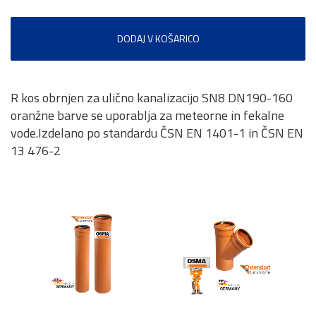
DODAJ V KOŠARICO
R kos obrnjen za ulično kanalizacijo SN8 DN190-160
oranžne barve se uporablja za meteorne in fekalne
vode.Izdelano po standardu ČSN EN 1401-1 in ČSN EN
13 476-2