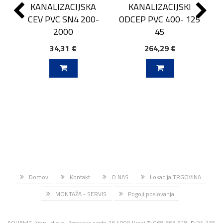
KANALIZACIJSKA
KANALIZACIJSKI
CEV PVC SN4 200-
ODCEP PVC 400- 125
2000
45
34,31 €
264,29 €
J V KOŠARICO
DODAJ V KOŠARICO
Domov
Kontakt
O NAS
Lokacija TRGOVINA
MONTAŽA - SERVIS
Pogoji poslovanja
AQUAHIT, Kranj, d.o.o., Zasavska cesta 16 4000 Kranj
T:
068 663 618,
F:
04 235