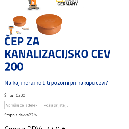
ČEP ZA
KANALIZACIJSKO CEV
200
Na kaj moramo biti pozorni pri nakupu cevi?
Šifra:
Č200
Vprašaj za izdelek
Pošlji prijatelju
Stopnja davka
22 %
Cena z DDV:
3,49 €