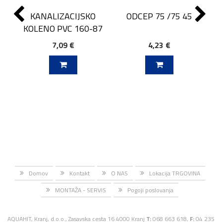
KANALIZACIJSKO
ODCEP 75 /75 45
KOLENO PVC 160-87
7,09 €
4,23 €
J V KOŠARICO
DODAJ V KOŠARICO
Domov
Kontakt
O NAS
Lokacija TRGOVINA
MONTAŽA - SERVIS
Pogoji poslovanja
AQUAHIT, Kranj, d.o.o., Zasavska cesta 16 4000 Kranj
T:
068 663 618,
F:
04 235