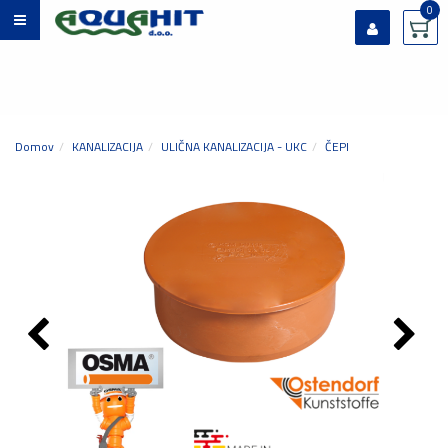
0
Prijavi se
Registriraj se
Ste pozabili geslo?
Domov
KANALIZACIJA
ULIČNA KANALIZACIJA - UKC
ČEPI