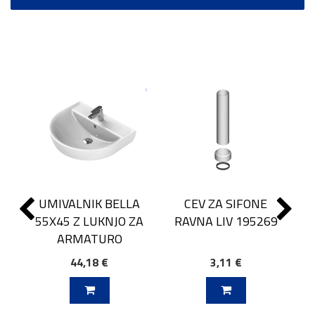
UMIVALNIK BELLA
CEV ZA SIFONE
55X45 Z LUKNJO ZA
RAVNA LIV 195269
ARMATURO
44,18 €
3,11 €
J V KOŠARICO
DODAJ V KOŠARICO