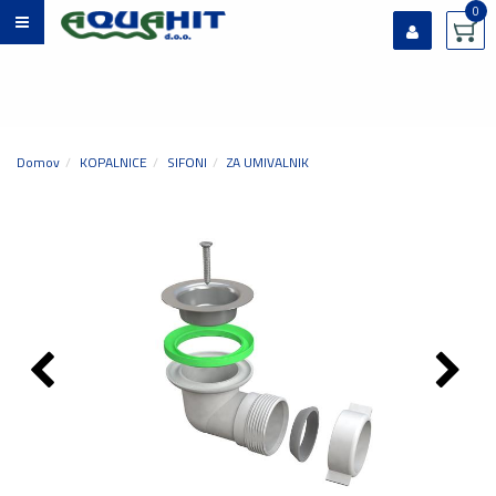
0
Prijavi se
Registriraj se
Ste pozabili geslo?
Domov
KOPALNICE
SIFONI
ZA UMIVALNIK