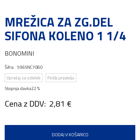
MREŽICA ZA ZG.DEL
SIFONA KOLENO 1 1/4
BONOMINI
Šifra:
5965NC70B0
Vprašaj za izdelek
Pošlji prijatelju
Stopnja davka
22 %
Cena z DDV:
2,81 €
DODAJ V KOŠARICO