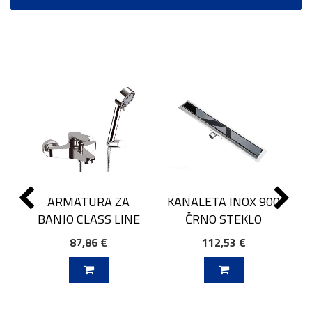
ARMATURA ZA
KANALETA INOX 900
BANJO CLASS LINE
ČRNO STEKLO
87,86 €
112,53 €
J V KOŠARICO
DODAJ V KOŠARICO