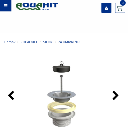
0
Prijavi se
Registriraj se
Ste pozabili geslo?
Domov
KOPALNICE
SIFONI
ZA UMIVALNIK