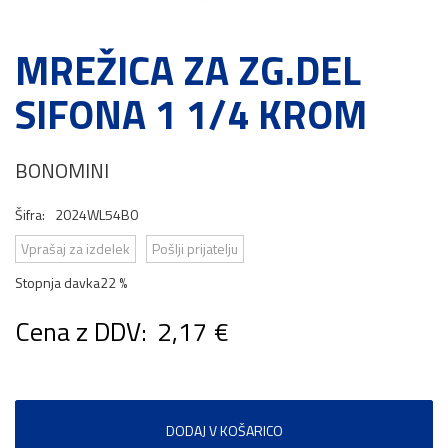
MREŽICA ZA ZG.DEL
SIFONA 1 1/4 KROM
BONOMINI
Šifra:
2024WL54B0
Vprašaj za izdelek
Pošlji prijatelju
Stopnja davka
22 %
Cena z DDV:
2,17 €
DODAJ V KOŠARICO