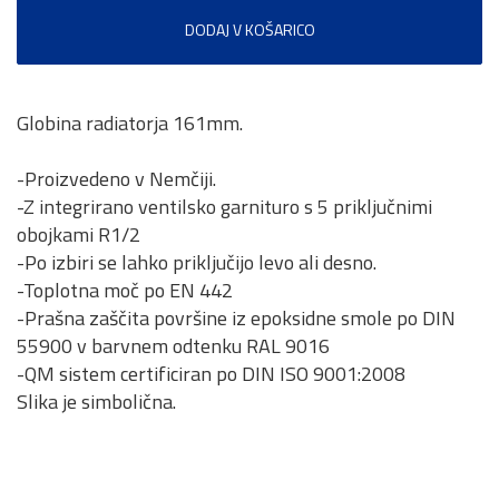
DODAJ V KOŠARICO
Globina radiatorja 161mm.
-Proizvedeno v Nemčiji.
-Z integrirano ventilsko garnituro s 5 priključnimi
obojkami R1/2
-Po izbiri se lahko priključijo levo ali desno.
-Toplotna moč po EN 442
-Prašna zaščita površine iz epoksidne smole po DIN
55900 v barvnem odtenku RAL 9016
-QM sistem certificiran po DIN ISO 9001:2008
Slika je simbolična.