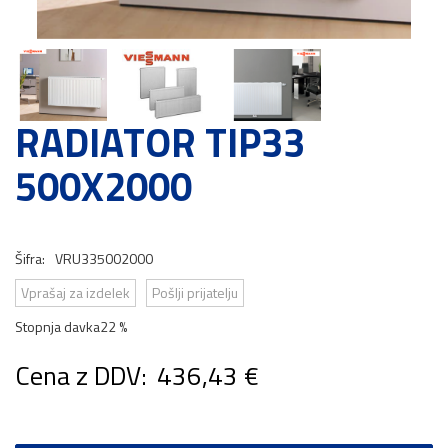
RADIATOR TIP33
500X2000
Šifra:
VRU335002000
Vprašaj za izdelek
Pošlji prijatelju
Stopnja davka
22 %
Cena z DDV:
436,43 €