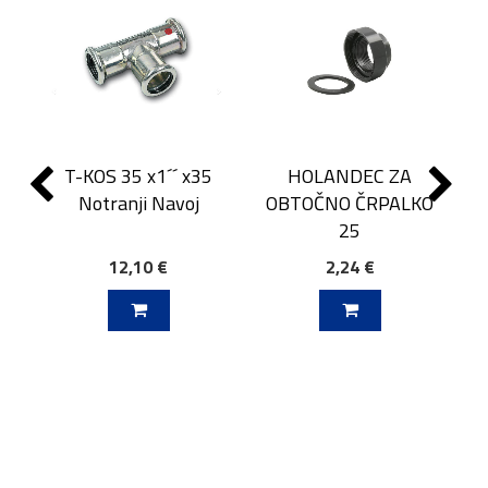
T-KOS 35 x1´´ x35
HOLANDEC ZA
Notranji Navoj
OBTOČNO ČRPALKO
25
12,10 €
2,24 €
J V KOŠARICO
DODAJ V KOŠARICO