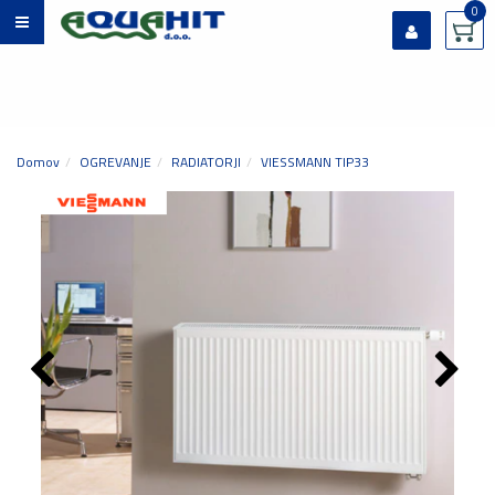
0
Prijavi se
Registriraj se
Ste pozabili geslo?
Domov
OGREVANJE
RADIATORJI
VIESSMANN TIP33