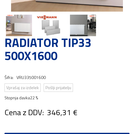
RADIATOR TIP33
500X1600
Šifra:
VRU335001600
Vprašaj za izdelek
Pošlji prijatelju
Stopnja davka
22 %
Cena z DDV:
346,31 €