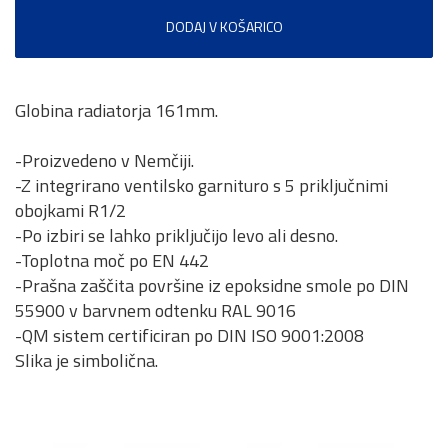
DODAJ V KOŠARICO
Globina radiatorja 161mm.
-Proizvedeno v Nemčiji.
-Z integrirano ventilsko garnituro s 5 priključnimi
obojkami R1/2
-Po izbiri se lahko priključijo levo ali desno.
-Toplotna moč po EN 442
-Prašna zaščita površine iz epoksidne smole po DIN
55900 v barvnem odtenku RAL 9016
-QM sistem certificiran po DIN ISO 9001:2008
Slika je simbolična.