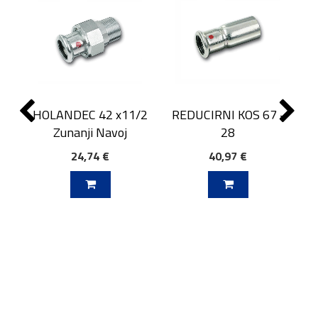
HOLANDEC 42 x11/2
REDUCIRNI KOS 67 -
Zunanji Navoj
28
24,74 €
40,97 €
J V KOŠARICO
DODAJ V KOŠARICO