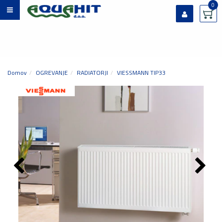
0
Prijavi se
Registriraj se
Ste pozabili geslo?
Domov
OGREVANJE
RADIATORJI
VIESSMANN TIP33