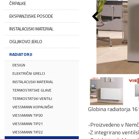
ČRPALKE
EKSPANZIJSKE POSODE
INSTALACIJSKI MATERIAL
OGLJIKOVO JEKLO
RADIATORJI
DESIGN
ELEKTRIČNI GRELCI
INSTALACIJSKI MATERIAL
TERMOSTATSKE GLAVE
TERMOSTATSKI VENTILI
VIESSMANN KOPALNIŠKI
Globina radiatorja 1
VIESSMANN TIP20
-Proizvedeno v Nemčij
VIESSMANN TIP21
-Z integrirano ventil
VIESSMANN TIP22