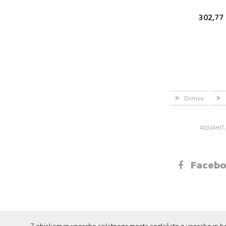
302,77
DODAJ V KOŠAR
Domov
AQUAHIT, 
Faceb
Z obiskom in uporabo spletnega mesta soglašate z uporabo in b