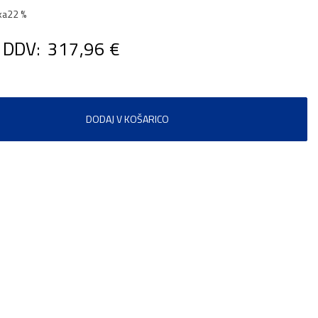
ka
22 %
 DDV:
317,96 €
DODAJ V KOŠARICO