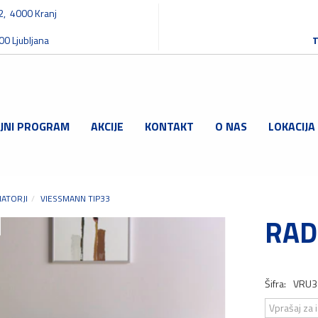
32, 4000 Kranj
00 Ljubljana
T
JNI PROGRAM
AKCIJE
KONTAKT
O NAS
LOKACIJA
IATORJI
VIESSMANN TIP33
RAD
Šifra:
VRU3
Vprašaj za 