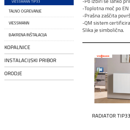
-Po izbiri se lahko pri
VIESSMANN TIP33
-Toplotna moč po EN
TALNO OGREVANJE
-Prašna zaščita povr
-QM sistem certifici
VIESSMANN
Slika je simbolična.
BAKRENA INŠTALACIJA
KOPALNICE
INSTALACIJSKI PRIBOR
ORODJE
RADIATOR TIP3