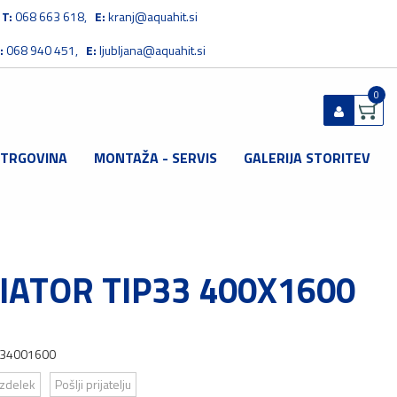
T:
068 663 618,
E:
kranj@aquahit.si
:
068 940 451,
E:
ljubljana@aquahit.si
0
 TRGOVINA
MONTAŽA - SERVIS
GALERIJA STORITEV
Prijavi se
Registriraj se
Ste pozabili geslo?
IATOR TIP33 400X1600
34001600
izdelek
Pošlji prijatelju