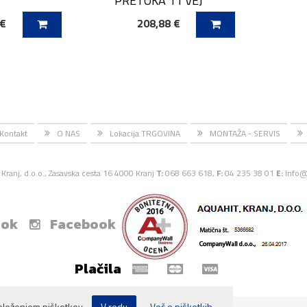
PRETOKA 11 VEJ
 €
208,88 €
ICO
DODAJ V KOŠARICO
DODAJ
Kontakt
O NAS
Lokacija TRGOVINA
MONTAŽA - SERVIS
Kranj, d.o.o., Zasavska cesta 16 4000 Kranj
T:
068 663 618,
F:
04 235 38 01
E:
Info@
ook
Facebook
Plačila
eleženjem piškotkov.
V redu
Več o piškotkih