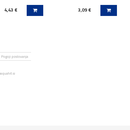
4,43 €
3,09 €
 V KOŠARICO
DODAJ V KOŠARICO
Pogoji poslovanja
aquahit.si