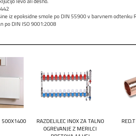
ključijo levo ali desno.
 442
šine iz epoksidne smole po DIN 55900 v barvnem odtenku
ran po DIN ISO 9001:2008
3 500X1400
RAZDELILEC INOX ZA TALNO
RED.T
OGREVANJE Z MERILCI