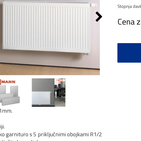
Stopnja dav
Cena z
61mm.
i.
sko garnituro s 5 priključnimi obojkami R1/2