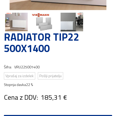
RADIATOR TIP22
500X1400
Šifra:
VRU225001400
Vprašaj za izdelek
Pošlji prijatelju
Stopnja davka
22 %
Cena z DDV:
185,31 €