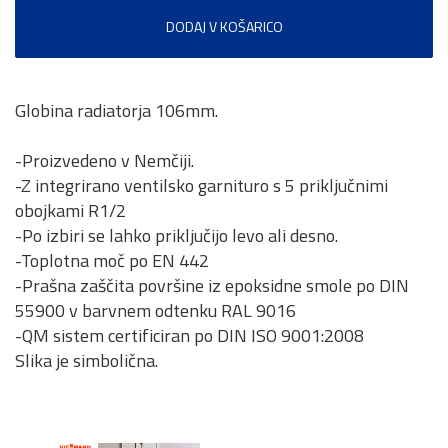
DODAJ V KOŠARICO
Globina radiatorja 106mm.
-Proizvedeno v Nemčiji.
-Z integrirano ventilsko garnituro s 5 priključnimi
obojkami R1/2
-Po izbiri se lahko priključijo levo ali desno.
-Toplotna moč po EN 442
-Prašna zaščita površine iz epoksidne smole po DIN
55900 v barvnem odtenku RAL 9016
-QM sistem certificiran po DIN ISO 9001:2008
Slika je simbolična.