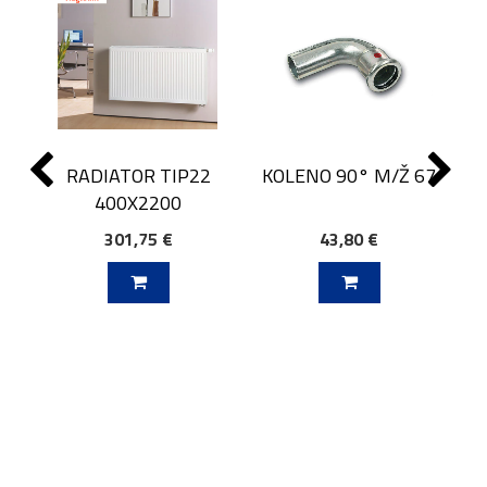
RADIATOR TIP22
KOLENO 90° M/Ž 67
400X2200
301,75 €
43,80 €
J V KOŠARICO
DODAJ V KOŠARICO