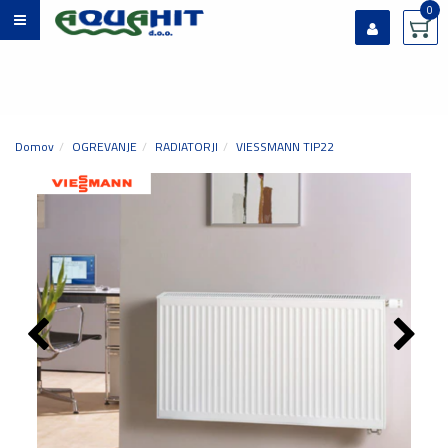
0
Prijavi se
Registriraj se
Ste pozabili geslo?
Domov
OGREVANJE
RADIATORJI
VIESSMANN TIP22