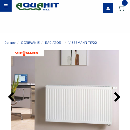
0
Prijavi se
Registriraj se
Ste pozabili geslo?
Domov
OGREVANJE
RADIATORJI
VIESSMANN TIP22