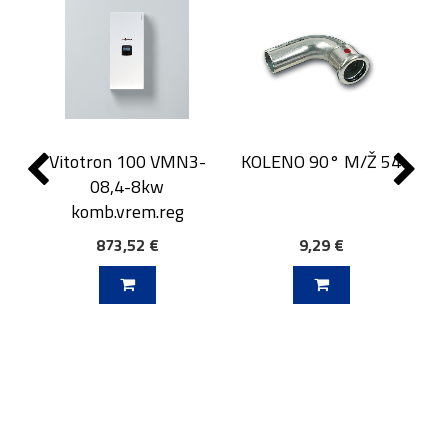
Vitotron 100 VMN3-
KOLENO 90° M/Ž 54
08,4-8kw
komb.vrem.reg
873,52 €
9,29 €
J V KOŠARICO
DODAJ V KOŠARICO