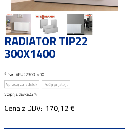
RADIATOR TIP22
300X1400
Šifra:
VRU223001400
Vprašaj za izdelek
Pošlji prijatelju
Stopnja davka
22 %
Cena z DDV:
170,12 €