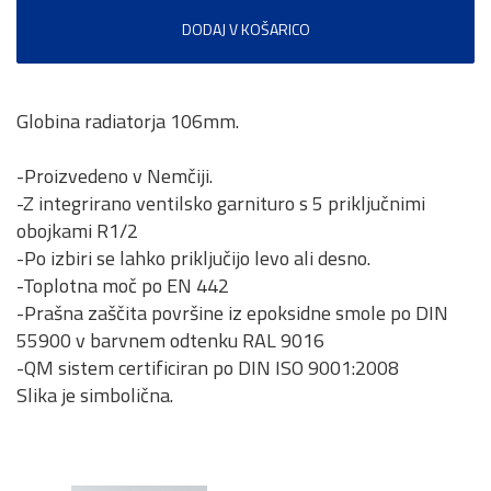
DODAJ V KOŠARICO
Globina radiatorja 106mm.
-Proizvedeno v Nemčiji.
-Z integrirano ventilsko garnituro s 5 priključnimi
obojkami R1/2
-Po izbiri se lahko priključijo levo ali desno.
-Toplotna moč po EN 442
-Prašna zaščita površine iz epoksidne smole po DIN
55900 v barvnem odtenku RAL 9016
-QM sistem certificiran po DIN ISO 9001:2008
Slika je simbolična.