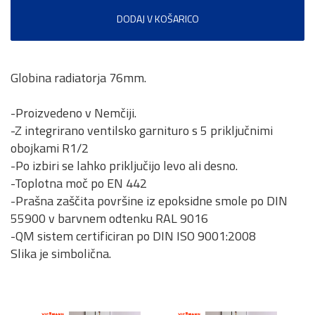
DODAJ V KOŠARICO
Globina radiatorja 76mm.
-Proizvedeno v Nemčiji.
-Z integrirano ventilsko garnituro s 5 priključnimi
obojkami R1/2
-Po izbiri se lahko priključijo levo ali desno.
-Toplotna moč po EN 442
-Prašna zaščita površine iz epoksidne smole po DIN
55900 v barvnem odtenku RAL 9016
-QM sistem certificiran po DIN ISO 9001:2008
Slika je simbolična.