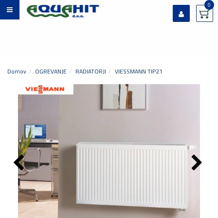
0
Prijavi se
Registriraj se
Ste pozabili geslo?
Domov
OGREVANJE
RADIATORJI
VIESSMANN TIP21