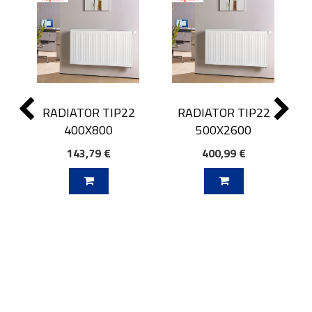
RADIATOR TIP22
RADIATOR TIP22
400X800
500X2600
143,79 €
400,99 €
J V KOŠARICO
DODAJ V KOŠARICO