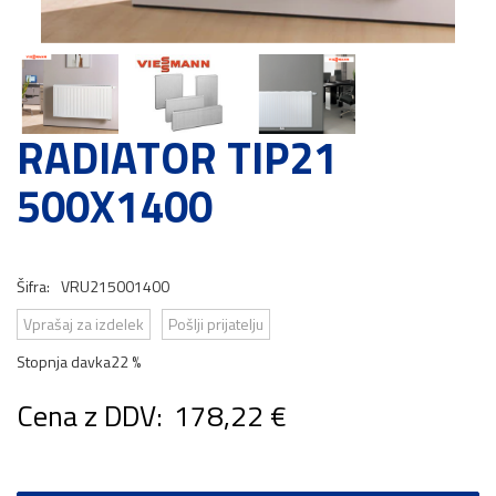
RADIATOR TIP21
500X1400
Šifra:
VRU215001400
Vprašaj za izdelek
Pošlji prijatelju
Stopnja davka
22 %
Cena z DDV:
178,22 €