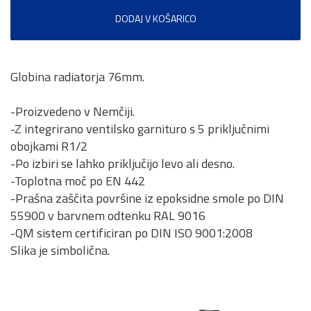
DODAJ V KOŠARICO
Globina radiatorja 76mm.
-Proizvedeno v Nemčiji.
-Z integrirano ventilsko garnituro s 5 priključnimi
obojkami R1/2
-Po izbiri se lahko priključijo levo ali desno.
-Toplotna moč po EN 442
-Prašna zaščita površine iz epoksidne smole po DIN
55900 v barvnem odtenku RAL 9016
-QM sistem certificiran po DIN ISO 9001:2008
Slika je simbolična.