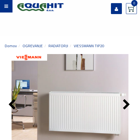
0
Prijavi se
Registriraj se
Ste pozabili geslo?
Domov
OGREVANJE
RADIATORJI
VIESSMANN TIP20