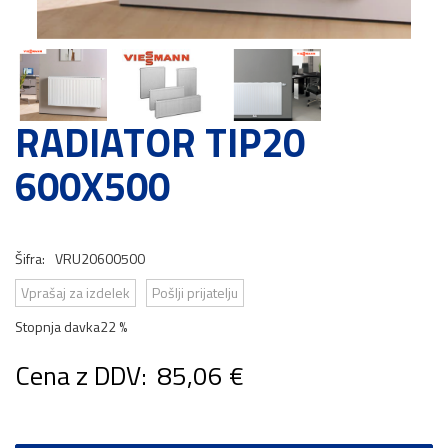
RADIATOR TIP20
600X500
Šifra:
VRU20600500
Vprašaj za izdelek
Pošlji prijatelju
Stopnja davka
22 %
Cena z DDV:
85,06 €