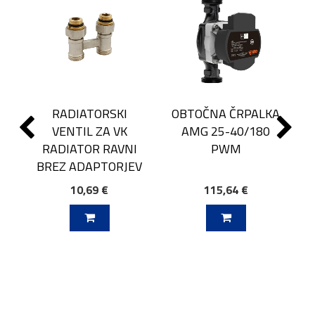
RADIATORSKI
OBTOČNA ČRPALKA
VENTIL ZA VK
AMG 25-40/180
RADIATOR RAVNI
PWM
BREZ ADAPTORJEV
10,69 €
115,64 €
J V KOŠARICO
DODAJ V KOŠARICO