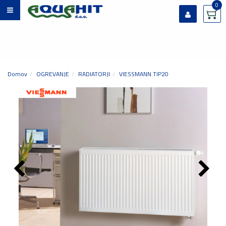
0
Prijavi se
Registriraj se
Ste pozabili geslo?
Domov
OGREVANJE
RADIATORJI
VIESSMANN TIP20