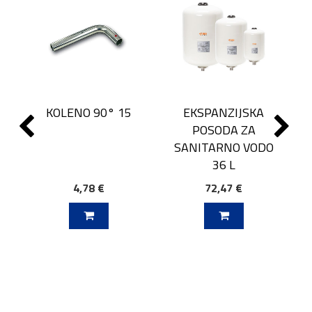
KOLENO 90° 15
EKSPANZIJSKA
POSODA ZA
SANITARNO VODO
36 L
4,78 €
72,47 €
J V KOŠARICO
DODAJ V KOŠARICO