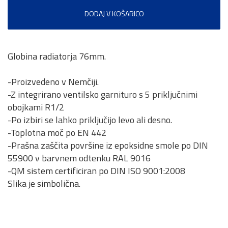
DODAJ V KOŠARICO
Globina radiatorja 76mm.
-Proizvedeno v Nemčiji.
-Z integrirano ventilsko garnituro s 5 priključnimi
obojkami R1/2
-Po izbiri se lahko priključijo levo ali desno.
-Toplotna moč po EN 442
-Prašna zaščita površine iz epoksidne smole po DIN
55900 v barvnem odtenku RAL 9016
-QM sistem certificiran po DIN ISO 9001:2008
Slika je simbolična.