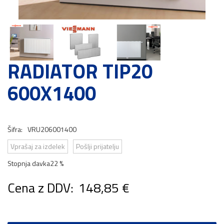
RADIATOR TIP20
600X1400
Šifra:
VRU206001400
Vprašaj za izdelek
Pošlji prijatelju
Stopnja davka
22 %
Cena z DDV:
148,85 €