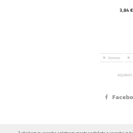
3,84 
DODAJ V KOŠAR
Domov
AQUAHIT, 
Faceb
Z obiskom in uporabo spletnega mesta soglašate z uporabo in b