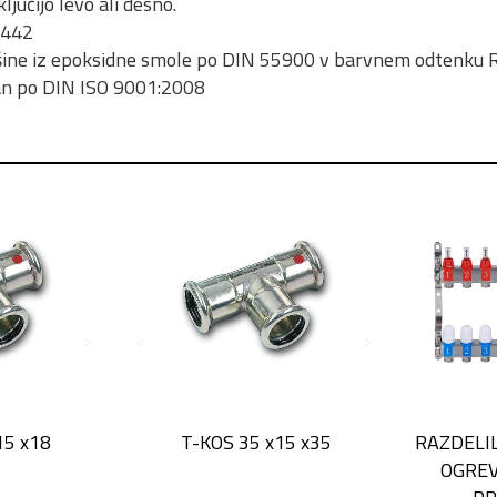
ključijo levo ali desno.
 442
šine iz epoksidne smole po DIN 55900 v barvnem odtenku
ran po DIN ISO 9001:2008
15 x18
T-KOS 35 x15 x35
RAZDELI
OGREV