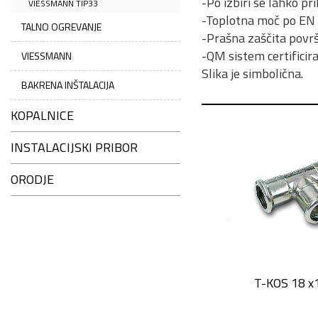
-Po izbiri se lahko pri
VIESSMANN TIP33
-Toplotna moč po EN
TALNO OGREVANJE
-Prašna zaščita povr
-QM sistem certifici
VIESSMANN
Slika je simbolična.
BAKRENA INŠTALACIJA
KOPALNICE
INSTALACIJSKI PRIBOR
ORODJE
T-KOS 18 x