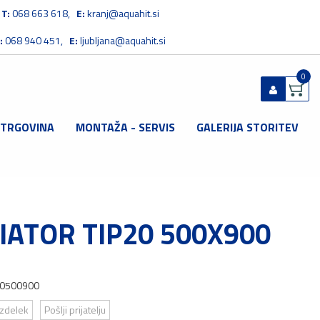
T:
068 663 618,
E:
kranj@aquahit.si
:
068 940 451,
E:
ljubljana@aquahit.si
0
 TRGOVINA
MONTAŽA - SERVIS
GALERIJA STORITEV
Prijavi se
Registriraj se
Ste pozabili geslo?
IATOR TIP20 500X900
0500900
izdelek
Pošlji prijatelju