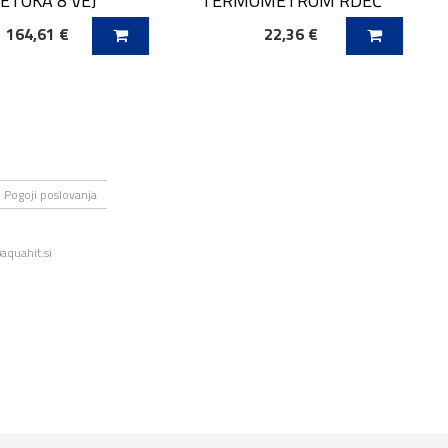
ETOKA 8 VEJ
TERMOMETROM RDEČ
164,61 €
22,36 €
 V KOŠARICO
DODAJ V KOŠARICO
Pogoji poslovanja
aquahit.si