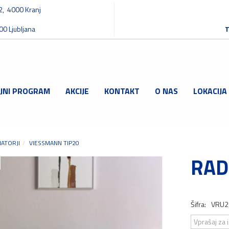
32, 4000 Kranj
00 Ljubljana
T
JNI PROGRAM
AKCIJE
KONTAKT
O NAS
LOKACIJA
IATORJI
VIESSMANN TIP20
RAD
Šifra:
VRU2
Vprašaj za 