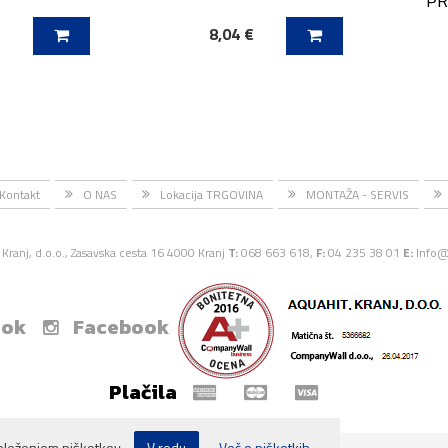
PR
€
8,04 €
ICO
DODAJ V KOŠARICO
DODAJ
Kontakt
O NAS
Lokacija TRGOVINA
MONTAŽA - SERVIS
Kranj, d.o.o., Zasavska cesta 16 4000 Kranj
T:
068 663 618,
F:
04 235 38 01
E:
Info@
ook
Facebook
Plačila
eleženjem piškotkov.
V redu
Več o piškotkih