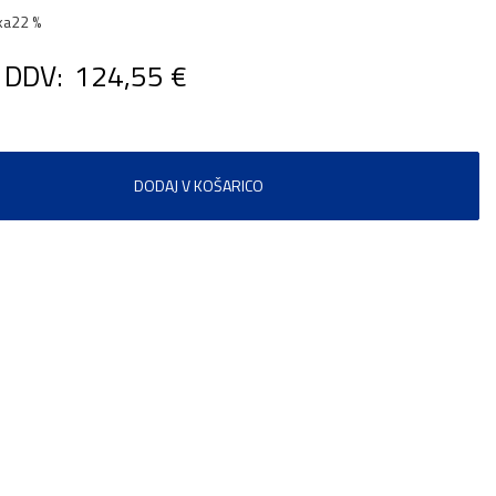
ka
22 %
 DDV:
124,55 €
DODAJ V KOŠARICO