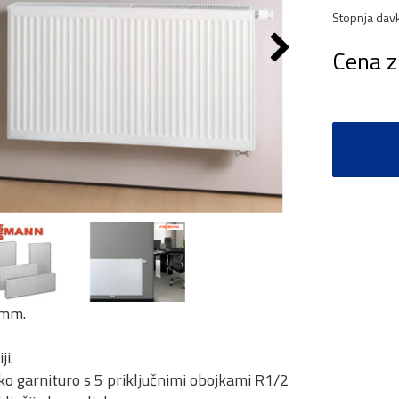
Stopnja dav
Cena z
6mm.
i.
sko garnituro s 5 priključnimi obojkami R1/2