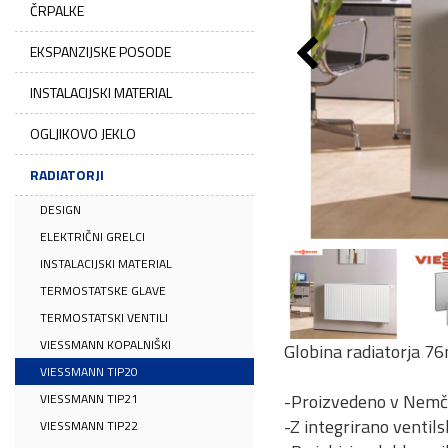
ČRPALKE
EKSPANZIJSKE POSODE
INSTALACIJSKI MATERIAL
OGLJIKOVO JEKLO
RADIATORJI
DESIGN
ELEKTRIČNI GRELCI
INSTALACIJSKI MATERIAL
TERMOSTATSKE GLAVE
TERMOSTATSKI VENTILI
VIESSMANN KOPALNIŠKI
Globina radiatorja 7
VIESSMANN TIP20
-Proizvedeno v Nemčij
VIESSMANN TIP21
-Z integrirano ventil
VIESSMANN TIP22